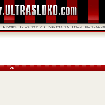
Потребители
Потребителски групи
Регистрирайте се
Профил
Влезте, за да в
Теми