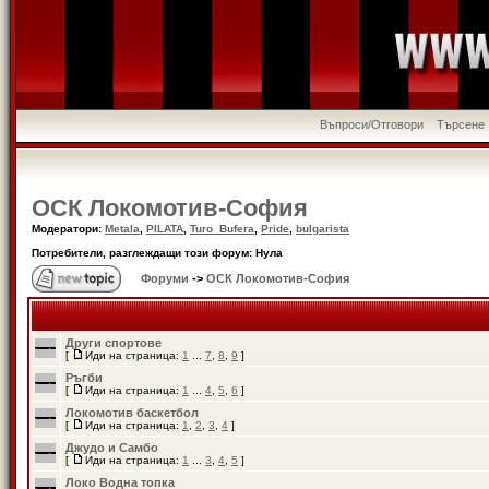
Въпроси/Отговори
Търсене
ОСК Локомотив-София
Модератори:
Metala
,
PILATA
,
Turo_Bufera
,
Pride
,
bulgarista
Потребители, разглеждащи този форум: Нула
Форуми
->
ОСК Локомотив-София
Други спортове
[
Иди на страница:
1
...
7
,
8
,
9
]
Ръгби
[
Иди на страница:
1
...
4
,
5
,
6
]
Локомотив баскетбол
[
Иди на страница:
1
,
2
,
3
,
4
]
Джудо и Самбо
[
Иди на страница:
1
...
3
,
4
,
5
]
Локо Водна топка