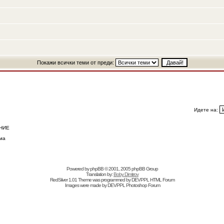
Покажи всички теми от преди:
Идете на:
НИЕ
ма
Powered by
phpBB
© 2001, 2005 phpBB Group
Translation by:
Boby Dimitrov
RedSilver 1.01 Theme was programmed by
DEVPPL
HTML Forum
Images were made by
DEVPPL
Photoshop Forum