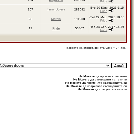
Pride
Вто 29 Юли, 2025 6:15
Turo_Bufera
157
281582
Pride
Съб 29 Мар, 2025 10:36
Metala
98
211268
Pride
Нед 24 Сеп, 2017 14:36
12
Pride
55467
Pride
Часовете са според зоната GMT + 2 Часа
Не Можете
да пускате нови теми
Не Можете
да отговаряте на темите
Не Можете
да променяте съобщенията си
Не Можете
да изтривате съобщенията си
Не Можете
да гласувате в анкети