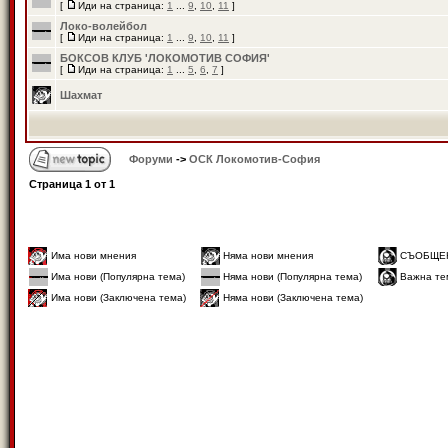
[
Иди на страница:
1
...
9
,
10
,
11
]
Локо-волейбол
[
Иди на страница:
1
...
9
,
10
,
11
]
БОКСОВ КЛУБ 'ЛОКОМОТИВ СОФИЯ'
[
Иди на страница:
1
...
5
,
6
,
7
]
Шахмат
Форуми
->
ОСК Локомотив-София
Страница
1
от
1
Има нови мнения
Няма нови мнения
СЪОБЩЕ
Има нови (Популярна тема)
Няма нови (Популярна тема)
Важна те
Има нови (Заключена тема)
Няма нови (Заключена тема)