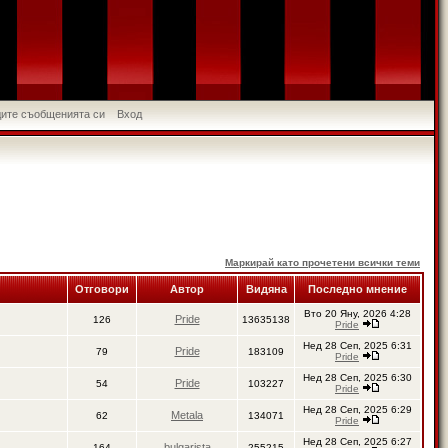
идите съобщенията си
Вход
Маркирай като прочетени всички теми
Отговори
Автор
Видяна
Последно мнение
Вто 20 Яну, 2026 4:28
Pride
126
13635138
Pride
Нед 28 Сеп, 2025 6:31
Pride
79
183109
Pride
Нед 28 Сеп, 2025 6:30
Pride
54
103227
Pride
Нед 28 Сеп, 2025 6:29
Metala
62
134071
Pride
Нед 28 Сеп, 2025 6:27
bulgarista
164
255215