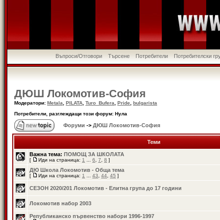
Въпроси/Отговори
Търсене
Потребители
Потребителски гр
ДЮШ Локомотив-София
Модератори:
Metala
,
PILATA
,
Turo_Bufera
,
Pride
,
bulgarista
Потребители, разглеждащи този форум: Нула
Форуми
->
ДЮШ Локомотив-София
Теми
Важна тема:
ПОМОЩ ЗА ШКОЛАТА
[
Иди на страница:
1
...
6
,
7
,
8
]
ДЮ Школа Локомотив - Обща тема
[
Иди на страница:
1
...
43
,
44
,
45
]
СЕЗОН 2020/201 Локомотив - Елитна група до 17 години
Локомотив набор 2003
Републиканско първенство набори 1996-1997