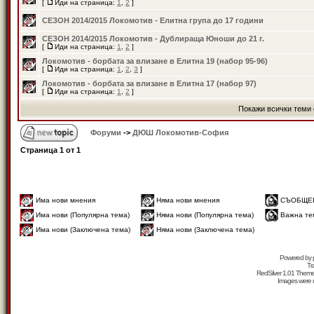
[
Иди на страница:
1
,
2
]
СЕЗОН 2014/2015 Локомотив - Елитна група до 17 години
СЕЗОН 2014/2015 Локомотив - Дублираща Юноши до 21 г.
[
Иди на страница:
1
,
2
]
Локомотив - борбата за влизане в Елитна 19 (набор 95-96)
[
Иди на страница:
1
,
2
,
3
]
Локомотив - борбата за влизане в Елитна 17 (набор 97)
[
Иди на страница:
1
,
2
]
Покажи всички теми 
Форуми
->
ДЮШ Локомотив-София
Страница
1
от
1
Има нови мнения
Няма нови мнения
СЪОБЩЕ
Има нови (Популярна тема)
Няма нови (Популярна тема)
Важна те
Има нови (Заключена тема)
Няма нови (Заключена тема)
Powered by
Tr
RedSilver 1.01 Them
Images were