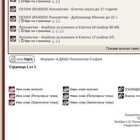
[
Иди на страница:
1
,
2
]
СЕЗОН 2014/2015 Локомотив - Елитна група до 17 години
СЕЗОН 2014/2015 Локомотив - Дублираща Юноши до 21 г.
[
Иди на страница:
1
,
2
]
Локомотив - борбата за влизане в Елитна 19 (набор 95-96)
[
Иди на страница:
1
,
2
,
3
]
Локомотив - борбата за влизане в Елитна 17 (набор 97)
[
Иди на страница:
1
,
2
]
Покажи всички теми 
Форуми
->
ДЮШ Локомотив-София
Страница
1
от
1
Има нови мнения
Няма нови мнения
СЪОБЩЕ
Има нови (Популярна тема)
Няма нови (Популярна тема)
Важна те
Има нови (Заключена тема)
Няма нови (Заключена тема)
Powered by
Tr
RedSilver 1.01 Them
Images were