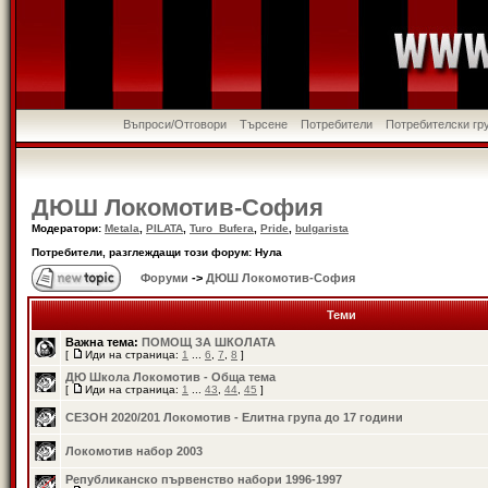
Въпроси/Отговори
Търсене
Потребители
Потребителски гр
ДЮШ Локомотив-София
Модератори:
Metala
,
PILATA
,
Turo_Bufera
,
Pride
,
bulgarista
Потребители, разглеждащи този форум: Нула
Форуми
->
ДЮШ Локомотив-София
Теми
Важна тема:
ПОМОЩ ЗА ШКОЛАТА
[
Иди на страница:
1
...
6
,
7
,
8
]
ДЮ Школа Локомотив - Обща тема
[
Иди на страница:
1
...
43
,
44
,
45
]
СЕЗОН 2020/201 Локомотив - Елитна група до 17 години
Локомотив набор 2003
Републиканско първенство набори 1996-1997