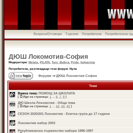
Въпроси/Отговори
Търсене
Потребители
Потребителски гр
ДЮШ Локомотив-София
Модератори:
Metala
,
PILATA
,
Turo_Bufera
,
Pride
,
bulgarista
Потребители, разглеждащи този форум: Нула
Форуми
->
ДЮШ Локомотив-София
Теми
Важна тема:
ПОМОЩ ЗА ШКОЛАТА
[
Иди на страница:
1
...
6
,
7
,
8
]
ДЮ Школа Локомотив - Обща тема
[
Иди на страница:
1
...
43
,
44
,
45
]
СЕЗОН 2020/201 Локомотив - Елитна група до 17 години
Локомотив набор 2003
Републиканско първенство набори 1996-1997