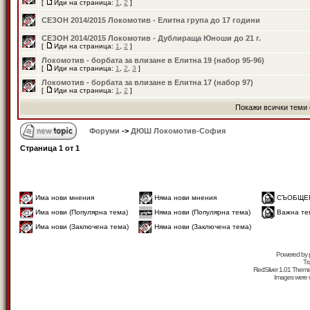
[
Иди на страница:
1
,
2
]
СЕЗОН 2014/2015 Локомотив - Елитна група до 17 години
СЕЗОН 2014/2015 Локомотив - Дублираща Юноши до 21 г.
[
Иди на страница:
1
,
2
]
Локомотив - борбата за влизане в Елитна 19 (набор 95-96)
[
Иди на страница:
1
,
2
,
3
]
Локомотив - борбата за влизане в Елитна 17 (набор 97)
[
Иди на страница:
1
,
2
]
Покажи всички теми 
Форуми
->
ДЮШ Локомотив-София
Страница
1
от
1
Има нови мнения
Няма нови мнения
СЪОБЩЕ
Има нови (Популярна тема)
Няма нови (Популярна тема)
Важна те
Има нови (Заключена тема)
Няма нови (Заключена тема)
Powered by
Tr
RedSilver 1.01 Them
Images were