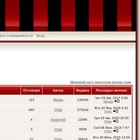
идите съобщенията си
Вход
Маркирай като прочетени всички теми
Отговори
Автор
Видяна
Последно мнение
Чет 03 Авг, 2017 9:00
Metala
115
239209
Metala
Вто 20 Яну, 2026 4:31
Pride
665
575243
Pride
Сря 19 Авг, 2020 20:35
4
Anatoly98
11566
Pride
Съб 08 Юни, 2019 7:57
3
Pride
9938
Pride
Вто 30 Юни, 2015 13:54
Pride
21
36816