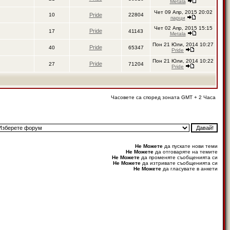
Metala
Чет 09 Апр, 2015 20:02
10
Pride
22804
парци
Чет 02 Апр, 2015 15:15
Pride
17
41143
Metala
Пон 21 Юли, 2014 10:27
Pride
40
65347
Pride
Пон 21 Юли, 2014 10:22
Pride
27
71204
Pride
Часовете са според зоната GMT + 2 Часа
Не Можете
да пускате нови теми
Не Можете
да отговаряте на темите
Не Можете
да променяте съобщенията си
Не Можете
да изтривате съобщенията си
Не Можете
да гласувате в анкети