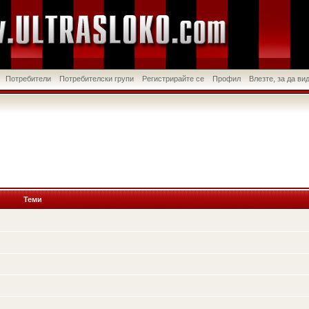
Потребители
Потребителски групи
Регистрирайте се
Профил
Влезте, за да в
Теми