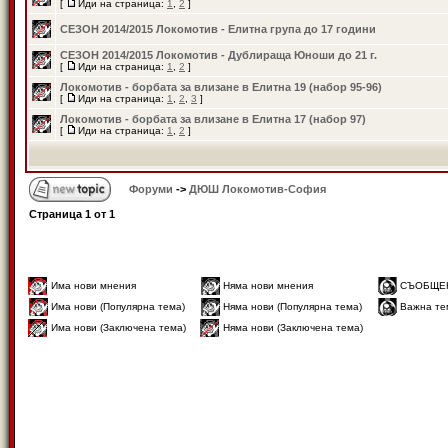
[
Иди на страница:
1
,
2
]
СЕЗОН 2014/2015 Локомотив - Елитна група до 17 години
СЕЗОН 2014/2015 Локомотив - Дублираща Юноши до 21 г.
[
Иди на страница:
1
,
2
]
Локомотив - борбата за влизане в Елитна 19 (набор 95-96)
[
Иди на страница:
1
,
2
,
3
]
Локомотив - борбата за влизане в Елитна 17 (набор 97)
[
Иди на страница:
1
,
2
]
Форуми
->
ДЮШ Локомотив-София
Страница
1
от
1
Има нови мнения
Няма нови мнения
СЪОБЩЕ
Има нови (Популярна тема)
Няма нови (Популярна тема)
Важна те
Има нови (Заключена тема)
Няма нови (Заключена тема)