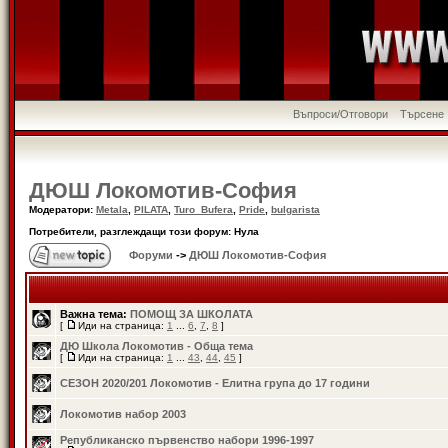
Въпроси/Отговори
Търсене
ДЮШ Локомотив-София
Модератори:
Metala
,
PILATA
,
Turo_Bufera
,
Pride
,
bulgarista
Потребители, разглеждащи този форум: Нула
Форуми
->
ДЮШ Локомотив-София
Важна тема:
ПОМОЩ ЗА ШКОЛАТА
[
Иди на страница:
1
...
6
,
7
,
8
]
ДЮ Школа Локомотив - Обща тема
[
Иди на страница:
1
...
43
,
44
,
45
]
СЕЗОН 2020/201 Локомотив - Елитна група до 17 години
Локомотив набор 2003
Републиканско първенство набори 1996-1997