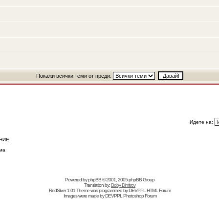
Покажи всички теми от преди:
Идете на:
НИЕ
ма
Powered by
phpBB
© 2001, 2005 phpBB Group
Translation by:
Boby Dimitrov
RedSilver 1.01 Theme was programmed by
DEVPPL
HTML Forum
Images were made by
DEVPPL
Photoshop Forum