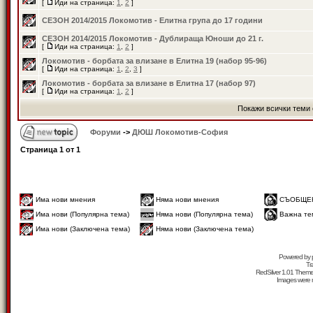
[
Иди на страница:
1
,
2
]
СЕЗОН 2014/2015 Локомотив - Елитна група до 17 години
СЕЗОН 2014/2015 Локомотив - Дублираща Юноши до 21 г.
[
Иди на страница:
1
,
2
]
Локомотив - борбата за влизане в Елитна 19 (набор 95-96)
[
Иди на страница:
1
,
2
,
3
]
Локомотив - борбата за влизане в Елитна 17 (набор 97)
[
Иди на страница:
1
,
2
]
Покажи всички теми 
Форуми
->
ДЮШ Локомотив-София
Страница
1
от
1
Има нови мнения
Няма нови мнения
СЪОБЩЕ
Има нови (Популярна тема)
Няма нови (Популярна тема)
Важна те
Има нови (Заключена тема)
Няма нови (Заключена тема)
Powered by
Tr
RedSilver 1.01 Them
Images were