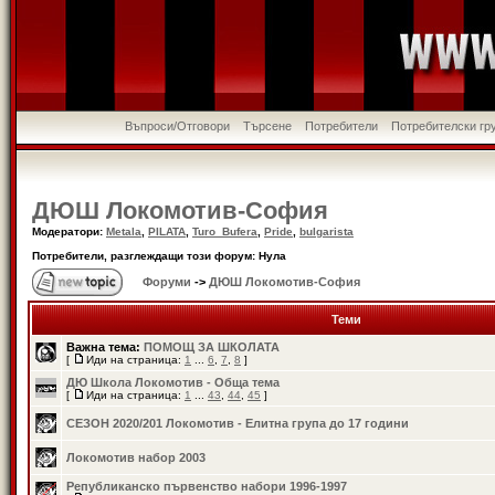
Въпроси/Отговори
Търсене
Потребители
Потребителски гр
ДЮШ Локомотив-София
Модератори:
Metala
,
PILATA
,
Turo_Bufera
,
Pride
,
bulgarista
Потребители, разглеждащи този форум: Нула
Форуми
->
ДЮШ Локомотив-София
Теми
Важна тема:
ПОМОЩ ЗА ШКОЛАТА
[
Иди на страница:
1
...
6
,
7
,
8
]
ДЮ Школа Локомотив - Обща тема
[
Иди на страница:
1
...
43
,
44
,
45
]
СЕЗОН 2020/201 Локомотив - Елитна група до 17 години
Локомотив набор 2003
Републиканско първенство набори 1996-1997