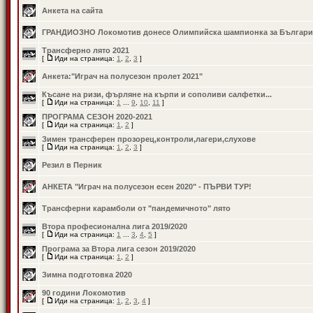
Анкета на сайта
ГРАНДИОЗНО Локомотив донесе Олимпийска шампионка за Българи
Трансферно лято 2021
[
Иди на страница:
1
,
2
,
3
]
Анкета:"Играч на полусезон пролет 2021"
Късане на ризи, фърляне на кърпи и сополиви салфетки...
[
Иди на страница:
1
...
9
,
10
,
11
]
ПРОГРАМА СЕЗОН 2020-2021
[
Иди на страница:
1
,
2
]
Зимен трансферен прозорец,контроли,лагери,слухове
[
Иди на страница:
1
,
2
,
3
]
Резил в Перник
АНКЕТА "Играч на полусезон есен 2020" - ПЪРВИ ТУР!
Трансферни карамболи от "пандемичното" лято
Втора професионална лига 2019/2020
[
Иди на страница:
1
...
3
,
4
,
5
]
Програма за Втора лига сезон 2019/2020
[
Иди на страница:
1
,
2
]
Зимна подготовка 2020
90 години Локомотив
[
Иди на страница:
1
,
2
,
3
,
4
]