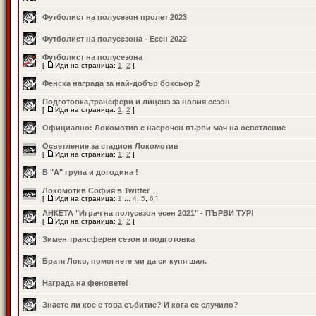
Футболист на полусезон пролет 2023
Футболист на полусезона - Есен 2022
Футболист на полусезона
[
Иди на страница:
1
,
2
]
Фенска награда за най-добър боксьор 2
Подготовка,трансфери и лиценз за новия сезон
[
Иди на страница:
1
,
2
]
Официално: Локомотив с насрочен първи мач на осветление
Осветление за стадион Локомотив
[
Иди на страница:
1
,
2
]
В "А" група и догодина !
Локомотив София в Twitter
[
Иди на страница:
1
...
4
,
5
,
6
]
АНКЕТА "Играч на полусезон есен 2021" - ПЪРВИ ТУР!
[
Иди на страница:
1
,
2
]
Зимен трансферен сезон и подготовка
Братя Локо, помогнете ми да си купя шал.
Награда на феновете!
Знаете ли кое е това събитие? И кога се случило?