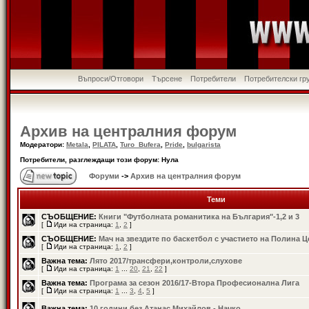
Въпроси/Отговори
Търсене
Потребители
Потребителски гр
Архив на централния форум
Модератори:
Metala
,
PILATA
,
Turo_Bufera
,
Pride
,
bulgarista
Потребители, разглеждащи този форум: Нула
Форуми
->
Архив на централния форум
Теми
СЪОБЩЕНИЕ:
Книги "Футболната романитика на България"-1,2 и 3
[
Иди на страница:
1
,
2
]
СЪОБЩЕНИЕ:
Мач на звездите по баскетбол с участието на Полина 
[
Иди на страница:
1
,
2
]
Важна тема:
Лято 2017/трансфери,контроли,слухове
[
Иди на страница:
1
...
20
,
21
,
22
]
Важна тема:
Програма за сезон 2016/17-Втора Професионална Лига
[
Иди на страница:
1
...
3
,
4
,
5
]
Важна тема:
10 години без Атанас Михайлов - Начко