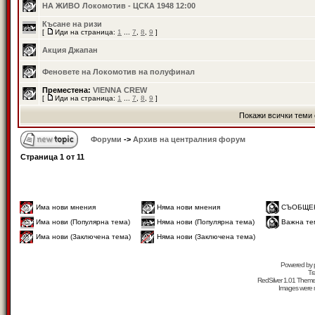
НА ЖИВО Локомотив - ЦСКА 1948 12:00
Късане на ризи
[
Иди на страница:
1
...
7
,
8
,
9
]
Акция Джапан
Феновете на Локомотив на полуфинал
Преместена:
VIENNA CREW
[
Иди на страница:
1
...
7
,
8
,
9
]
Покажи всички теми 
Форуми
->
Архив на централния форум
Страница
1
от
11
Има нови мнения
Няма нови мнения
СЪОБЩЕ
Има нови (Популярна тема)
Няма нови (Популярна тема)
Важна те
Има нови (Заключена тема)
Няма нови (Заключена тема)
Powered by
Tr
RedSilver 1.01 Them
Images were