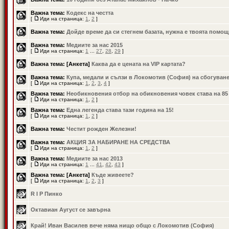
Важна тема:
Кодекс на честта
[
Иди на страница:
1
,
2
]
Важна тема:
Дойде време да си стегнем базата, нужна е твоята помощ
Важна тема:
Медиите за нас 2015
[
Иди на страница:
1
...
27
,
28
,
29
]
Важна тема:
[Анкета]
Каква да е цената на VIP картата?
Важна тема:
Купа, медали и сълзи в Локомотив (София) на сбогуван
[
Иди на страница:
1
,
2
,
3
,
4
]
Важна тема:
Необикновения отбор на обикновения човек става на 85
[
Иди на страница:
1
,
2
]
Важна тема:
Една легенда става тази година на 15!
[
Иди на страница:
1
,
2
]
Важна тема:
Честит рожден Железни!
Важна тема:
АКЦИЯ ЗА НАБИРАНЕ НА СРЕДСТВА
[
Иди на страница:
1
,
2
]
Важна тема:
Медиите за нас 2013
[
Иди на страница:
1
...
41
,
42
,
43
]
Важна тема:
[Анкета]
Къде живеете?
[
Иди на страница:
1
,
2
,
3
]
R I P Пинко
Октавиан Аугуст се завърна
Край! Иван Василев вече няма нищо общо с Локомотив (София)