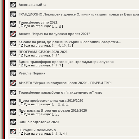
Анкета на сайта
ГРАНДИОЗНО Локомотив донесе Олимпийска шампионка за Българи
Трансферно лято 2021
[
Иди на страница:
1
,
2
,
3
]
Анкета:"Играч на полусезон пролет 2021"
Късане на ризи, фърляне на кърпи и сополиви салфетки...
[
Иди на страница:
1
...
9
,
10
,
11
]
ПРОГРАМА СЕЗОН 2020-2021
[
Иди на страница:
1
,
2
]
Зимен трансферен прозорец,контроли,лагери,слухове
[
Иди на страница:
1
,
2
,
3
]
Резил в Перник
АНКЕТА "Играч на полусезон есен 2020" - ПЪРВИ ТУР!
Трансферни карамболи от "пандемичното" лято
Втора професионална лига 2019/2020
[
Иди на страница:
1
...
3
,
4
,
5
]
Програма за Втора лига сезон 2019/2020
[
Иди на страница:
1
,
2
]
Зимна подготовка 2020
90 години Локомотив
[
Иди на страница:
1
,
2
,
3
,
4
]