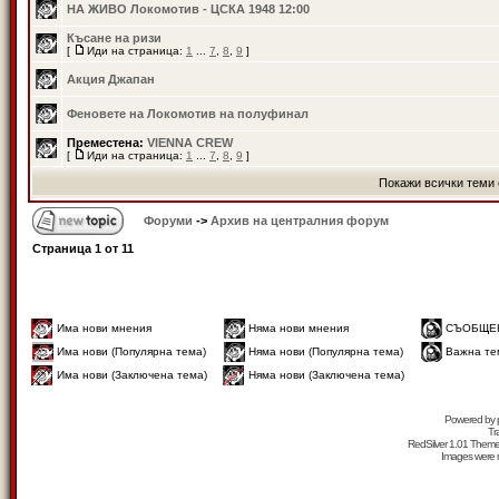
НА ЖИВО Локомотив - ЦСКА 1948 12:00
Късане на ризи
[
Иди на страница:
1
...
7
,
8
,
9
]
Акция Джапан
Феновете на Локомотив на полуфинал
Преместена:
VIENNA CREW
[
Иди на страница:
1
...
7
,
8
,
9
]
Покажи всички теми 
Форуми
->
Архив на централния форум
Страница
1
от
11
Има нови мнения
Няма нови мнения
СЪОБЩЕ
Има нови (Популярна тема)
Няма нови (Популярна тема)
Важна те
Има нови (Заключена тема)
Няма нови (Заключена тема)
Powered by
Tr
RedSilver 1.01 Them
Images were