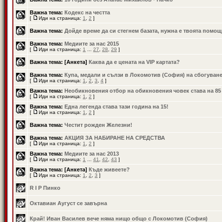
Важна тема:
Кодекс на честта
[
Иди на страница:
1
,
2
]
Важна тема:
Дойде време да си стегнем базата, нужна е твоята помощ
Важна тема:
Медиите за нас 2015
[
Иди на страница:
1
...
27
,
28
,
29
]
Важна тема:
[Анкета]
Каква да е цената на VIP картата?
Важна тема:
Купа, медали и сълзи в Локомотив (София) на сбогуван
[
Иди на страница:
1
,
2
,
3
,
4
]
Важна тема:
Необикновения отбор на обикновения човек става на 85
[
Иди на страница:
1
,
2
]
Важна тема:
Една легенда става тази година на 15!
[
Иди на страница:
1
,
2
]
Важна тема:
Честит рожден Железни!
Важна тема:
АКЦИЯ ЗА НАБИРАНЕ НА СРЕДСТВА
[
Иди на страница:
1
,
2
]
Важна тема:
Медиите за нас 2013
[
Иди на страница:
1
...
41
,
42
,
43
]
Важна тема:
[Анкета]
Къде живеете?
[
Иди на страница:
1
,
2
,
3
]
R I P Пинко
Октавиан Аугуст се завърна
Край! Иван Василев вече няма нищо общо с Локомотив (София)