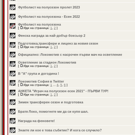
Футболист на полусезон пролет 2023
Футболист на полусезона - Есен 2022
Футболист на полусезона
[
Иди на страница:
1
,
2
]
Фенска награда за най-добър боксьор 2
Подготовка,трансфери и лиценз за новия сезон
[
Иди на страница:
1
,
2
]
Официално: Локомотив с насрочен първи мач на осветление
Осветление за стадион Локомотив
[
Иди на страница:
1
,
2
]
В "А" група и догодина !
Локомотив София в Twitter
[
Иди на страница:
1
...
4
,
5
,
6
]
АНКЕТА "Играч на полусезон есен 2021" - ПЪРВИ ТУР!
[
Иди на страница:
1
,
2
]
Зимен трансферен сезон и подготовка
Братя Локо, помогнете ми да си купя шал.
Награда на феновете!
Знаете ли кое е това събитие? И кога се случило?