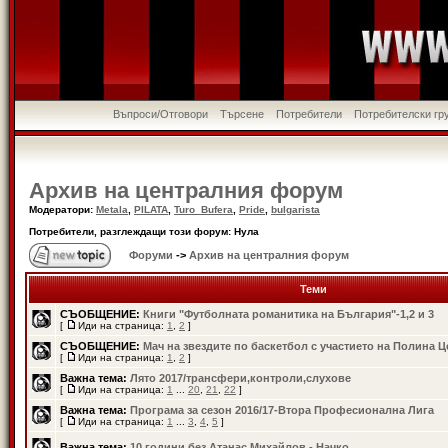
Въпроси/Отговори
Търсене
Потребители
Потребителски гр
Архив на централния форум
Модератори:
Metala
,
PILATA
,
Turo_Bufera
,
Pride
,
bulgarista
Потребители, разглеждащи този форум: Нула
Форуми
->
Архив на централния форум
Теми
СЪОБЩЕНИЕ:
Книги "Футболната романитика на България"-1,2 и 3
[
Иди на страница:
1
,
2
]
СЪОБЩЕНИЕ:
Мач на звездите по баскетбол с участието на Полина 
[
Иди на страница:
1
,
2
]
Важна тема:
Лято 2017/трансфери,контроли,слухове
[
Иди на страница:
1
...
20
,
21
,
22
]
Важна тема:
Програма за сезон 2016/17-Втора Професионална Лига
[
Иди на страница:
1
...
3
,
4
,
5
]
Важна тема:
10 години без Атанас Михайлов - Начко