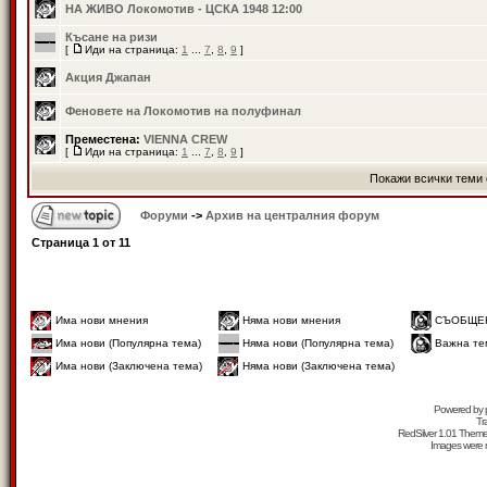
НА ЖИВО Локомотив - ЦСКА 1948 12:00
Късане на ризи
[
Иди на страница:
1
...
7
,
8
,
9
]
Акция Джапан
Феновете на Локомотив на полуфинал
Преместена:
VIENNA CREW
[
Иди на страница:
1
...
7
,
8
,
9
]
Покажи всички теми 
Форуми
->
Архив на централния форум
Страница
1
от
11
Има нови мнения
Няма нови мнения
СЪОБЩЕ
Има нови (Популярна тема)
Няма нови (Популярна тема)
Важна те
Има нови (Заключена тема)
Няма нови (Заключена тема)
Powered by
Tr
RedSilver 1.01 Them
Images were