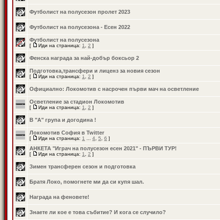
Футболист на полусезон пролет 2023
Футболист на полусезона - Есен 2022
Футболист на полусезона
[
Иди на страница:
1
,
2
]
Фенска награда за най-добър боксьор 2
Подготовка,трансфери и лиценз за новия сезон
[
Иди на страница:
1
,
2
]
Официално: Локомотив с насрочен първи мач на осветление
Осветление за стадион Локомотив
[
Иди на страница:
1
,
2
]
В "А" група и догодина !
Локомотив София в Twitter
[
Иди на страница:
1
...
4
,
5
,
6
]
АНКЕТА "Играч на полусезон есен 2021" - ПЪРВИ ТУР!
[
Иди на страница:
1
,
2
]
Зимен трансферен сезон и подготовка
Братя Локо, помогнете ми да си купя шал.
Награда на феновете!
Знаете ли кое е това събитие? И кога се случило?