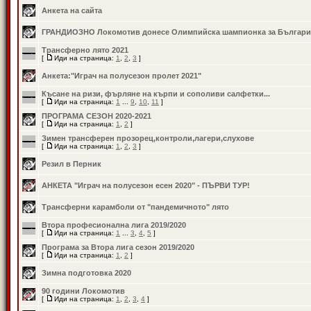
Анкета на сайта
ГРАНДИОЗНО Локомотив донесе Олимпийска шампионка за Българи
Трансферно лято 2021
[
Иди на страница:
1
,
2
,
3
]
Анкета:"Играч на полусезон пролет 2021"
Късане на ризи, фърляне на кърпи и сополиви салфетки...
[
Иди на страница:
1
...
9
,
10
,
11
]
ПРОГРАМА СЕЗОН 2020-2021
[
Иди на страница:
1
,
2
]
Зимен трансферен прозорец,контроли,лагери,слухове
[
Иди на страница:
1
,
2
,
3
]
Резил в Перник
АНКЕТА "Играч на полусезон есен 2020" - ПЪРВИ ТУР!
Трансферни карамболи от "пандемичното" лято
Втора професионална лига 2019/2020
[
Иди на страница:
1
...
3
,
4
,
5
]
Програма за Втора лига сезон 2019/2020
[
Иди на страница:
1
,
2
]
Зимна подготовка 2020
90 години Локомотив
[
Иди на страница:
1
,
2
,
3
,
4
]