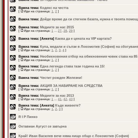
Важна тема:
Кодекс на честта
[
Иди на страница:
1
,
2
]
Важна тема:
Дойде време да си стегнем базата, нужна е твоята помощ
Важна тема:
Медиите за нас 2015
[
Иди на страница:
1
...
27
,
28
,
29
]
Важна тема:
[Анкета]
Каква да е цената на VIP картата?
Важна тема:
Купа, медали и сълзи в Локомотив (София) на сбогуван
[
Иди на страница:
1
,
2
,
3
,
4
]
Важна тема:
Необикновения отбор на обикновения човек става на 85
[
Иди на страница:
1
,
2
]
Важна тема:
Една легенда става тази година на 15!
[
Иди на страница:
1
,
2
]
Важна тема:
Честит рожден Железни!
Важна тема:
АКЦИЯ ЗА НАБИРАНЕ НА СРЕДСТВА
[
Иди на страница:
1
,
2
]
Важна тема:
Медиите за нас 2013
[
Иди на страница:
1
...
41
,
42
,
43
]
Важна тема:
[Анкета]
Къде живеете?
[
Иди на страница:
1
,
2
,
3
]
R I P Пинко
Октавиан Аугуст се завърна
Край! Иван Василев вече няма нищо общо с Локомотив (София)