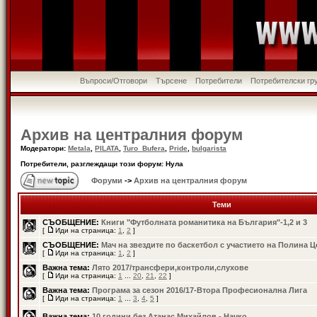
Въпроси/Отговори
Търсене
Потребители
Потребителски гр
Архив на централния форум
Модератори:
Metala
,
PILATA
,
Turo_Bufera
,
Pride
,
bulgarista
Потребители, разглеждащи този форум: Нула
Форуми
->
Архив на централния форум
Теми
СЪОБЩЕНИЕ:
Книги "Футболната романитика на България"-1,2 и 3
[
Иди на страница:
1
,
2
]
СЪОБЩЕНИЕ:
Мач на звездите по баскетбол с участието на Полина 
[
Иди на страница:
1
,
2
]
Важна тема:
Лято 2017/трансфери,контроли,слухове
[
Иди на страница:
1
...
20
,
21
,
22
]
Важна тема:
Програма за сезон 2016/17-Втора Професионална Лига
[
Иди на страница:
1
...
3
,
4
,
5
]
Важна тема:
10 години без Атанас Михайлов - Начко