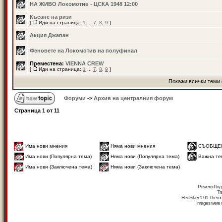
НА ЖИВО Локомотив - ЦСКА 1948 12:00
Късане на ризи
[
Иди на страница:
1
...
7
,
8
,
9
]
Акция Джапан
Феновете на Локомотив на полуфинал
Преместена:
VIENNA CREW
[
Иди на страница:
1
...
7
,
8
,
9
]
Покажи всички теми 
Форуми
->
Архив на централния форум
Страница
1
от
11
Има нови мнения
Няма нови мнения
СЪОБЩЕ
Има нови (Популярна тема)
Няма нови (Популярна тема)
Важна те
Има нови (Заключена тема)
Няма нови (Заключена тема)
Powered by
Tr
RedSilver 1.01 Them
Images were