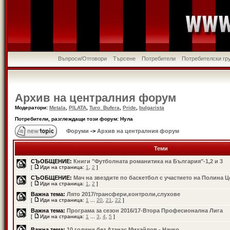
Въпроси/Отговори
Търсене
Потребители
Потребителски гр
Архив на централния форум
Модератори:
Metala
,
PILATA
,
Turo_Bufera
,
Pride
,
bulgarista
Потребители, разглеждащи този форум: Нула
Форуми
->
Архив на централния форум
Теми
СЪОБЩЕНИЕ:
Книги "Футболната романитика на България"-1,2 и 3
[
Иди на страница:
1
,
2
]
СЪОБЩЕНИЕ:
Мач на звездите по баскетбол с участието на Полина 
[
Иди на страница:
1
,
2
]
Важна тема:
Лято 2017/трансфери,контроли,слухове
[
Иди на страница:
1
...
20
,
21
,
22
]
Важна тема:
Програма за сезон 2016/17-Втора Професионална Лига
[
Иди на страница:
1
...
3
,
4
,
5
]
Важна тема:
10 години без Атанас Михайлов - Начко