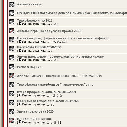
Анкета на сайта
ГРАНДИОЗНО Локомотив донесе Олимпийска шампионка за Българи
Трансферно лято 2021
[
Иди на страница:
1
,
2
,
3
]
Анкета:"Играч на полусезон пролет 2021"
Късане на ризи, фърляне на кърпи и сополиви салфетки...
[
Иди на страница:
1
...
9
,
10
,
11
]
ПРОГРАМА СЕЗОН 2020-2021
[
Иди на страница:
1
,
2
]
Зимен трансферен прозорец,контроли,лагери,слухове
[
Иди на страница:
1
,
2
,
3
]
Резил в Перник
АНКЕТА "Играч на полусезон есен 2020" - ПЪРВИ ТУР!
Трансферни карамболи от "пандемичното" лято
Втора професионална лига 2019/2020
[
Иди на страница:
1
...
3
,
4
,
5
]
Програма за Втора лига сезон 2019/2020
[
Иди на страница:
1
,
2
]
Зимна подготовка 2020
90 години Локомотив
[
Иди на страница:
1
,
2
,
3
,
4
]