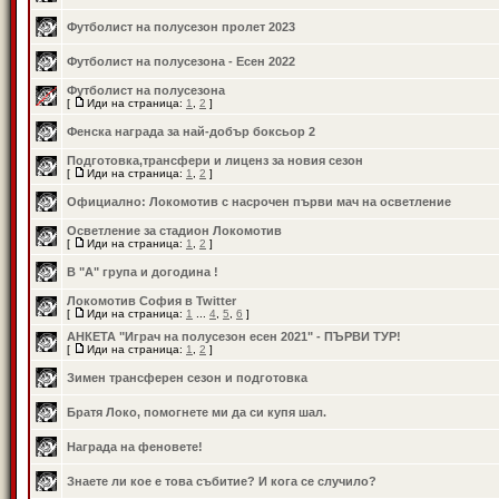
Футболист на полусезон пролет 2023
Футболист на полусезона - Есен 2022
Футболист на полусезона
[
Иди на страница:
1
,
2
]
Фенска награда за най-добър боксьор 2
Подготовка,трансфери и лиценз за новия сезон
[
Иди на страница:
1
,
2
]
Официално: Локомотив с насрочен първи мач на осветление
Осветление за стадион Локомотив
[
Иди на страница:
1
,
2
]
В "А" група и догодина !
Локомотив София в Twitter
[
Иди на страница:
1
...
4
,
5
,
6
]
АНКЕТА "Играч на полусезон есен 2021" - ПЪРВИ ТУР!
[
Иди на страница:
1
,
2
]
Зимен трансферен сезон и подготовка
Братя Локо, помогнете ми да си купя шал.
Награда на феновете!
Знаете ли кое е това събитие? И кога се случило?