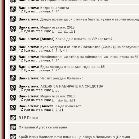
Важна тема:
Кодекс на честта
[
Иди на страница:
1
,
2
]
Важна тема:
Дойде време да си стегнем базата, нужна е твоята помощ
Важна тема:
Медиите за нас 2015
[
Иди на страница:
1
...
27
,
28
,
29
]
Важна тема:
[Анкета]
Каква да е цената на VIP картата?
Важна тема:
Купа, медали и сълзи в Локомотив (София) на сбогуван
[
Иди на страница:
1
,
2
,
3
,
4
]
Важна тема:
Необикновения отбор на обикновения човек става на 85
[
Иди на страница:
1
,
2
]
Важна тема:
Една легенда става тази година на 15!
[
Иди на страница:
1
,
2
]
Важна тема:
Честит рожден Железни!
Важна тема:
АКЦИЯ ЗА НАБИРАНЕ НА СРЕДСТВА
[
Иди на страница:
1
,
2
]
Важна тема:
Медиите за нас 2013
[
Иди на страница:
1
...
41
,
42
,
43
]
Важна тема:
[Анкета]
Къде живеете?
[
Иди на страница:
1
,
2
,
3
]
R I P Пинко
Октавиан Аугуст се завърна
Край! Иван Василев вече няма нищо общо с Локомотив (София)