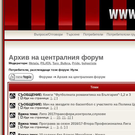
Въпроси/Отговори
Търсене
Потребители
Потребителски гр
Архив на централния форум
Модератори:
Metala
,
PILATA
,
Turo_Bufera
,
Pride
,
bulgarista
Потребители, разглеждащи този форум: Нула
Форуми
->
Архив на централния форум
Теми
СЪОБЩЕНИЕ:
Книги "Футболната романитика на България"-1,2 и 3
[
Иди на страница:
1
,
2
]
СЪОБЩЕНИЕ:
Мач на звездите по баскетбол с участието на Полина 
[
Иди на страница:
1
,
2
]
Важна тема:
Лято 2017/трансфери,контроли,слухове
[
Иди на страница:
1
...
20
,
21
,
22
]
Важна тема:
Програма за сезон 2016/17-Втора Професионална Лига
[
Иди на страница:
1
...
3
,
4
,
5
]
Важна тема:
10 години без Атанас Михайлов - Начко