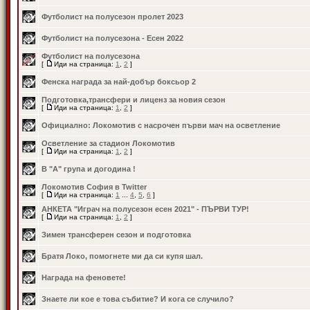
Футболист на полусезон пролет 2023
Футболист на полусезона - Есен 2022
Футболист на полусезона
[
Иди на страница:
1
,
2
]
Фенска награда за най-добър боксьор 2
Подготовка,трансфери и лиценз за новия сезон
[
Иди на страница:
1
,
2
]
Официално: Локомотив с насрочен първи мач на осветление
Осветление за стадион Локомотив
[
Иди на страница:
1
,
2
]
В "А" група и догодина !
Локомотив София в Twitter
[
Иди на страница:
1
...
4
,
5
,
6
]
АНКЕТА "Играч на полусезон есен 2021" - ПЪРВИ ТУР!
[
Иди на страница:
1
,
2
]
Зимен трансферен сезон и подготовка
Братя Локо, помогнете ми да си купя шал.
Награда на феновете!
Знаете ли кое е това събитие? И кога се случило?