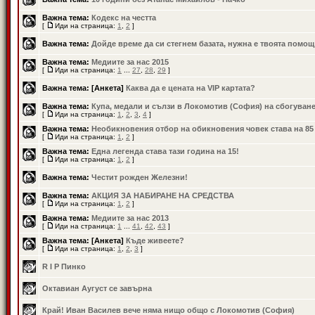
Важна тема:
Кодекс на честта
[
Иди на страница:
1
,
2
]
Важна тема:
Дойде време да си стегнем базата, нужна е твоята помощ
Важна тема:
Медиите за нас 2015
[
Иди на страница:
1
...
27
,
28
,
29
]
Важна тема:
[Анкета]
Каква да е цената на VIP картата?
Важна тема:
Купа, медали и сълзи в Локомотив (София) на сбогуван
[
Иди на страница:
1
,
2
,
3
,
4
]
Важна тема:
Необикновения отбор на обикновения човек става на 85
[
Иди на страница:
1
,
2
]
Важна тема:
Една легенда става тази година на 15!
[
Иди на страница:
1
,
2
]
Важна тема:
Честит рожден Железни!
Важна тема:
АКЦИЯ ЗА НАБИРАНЕ НА СРЕДСТВА
[
Иди на страница:
1
,
2
]
Важна тема:
Медиите за нас 2013
[
Иди на страница:
1
...
41
,
42
,
43
]
Важна тема:
[Анкета]
Къде живеете?
[
Иди на страница:
1
,
2
,
3
]
R I P Пинко
Октавиан Аугуст се завърна
Край! Иван Василев вече няма нищо общо с Локомотив (София)