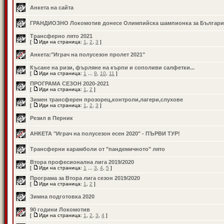
Анкета на сайта
ГРАНДИОЗНО Локомотив донесе Олимпийска шампионка за Българи
Трансферно лято 2021
[
Иди на страница:
1
,
2
,
3
]
Анкета:"Играч на полусезон пролет 2021"
Късане на ризи, фърляне на кърпи и сополиви салфетки...
[
Иди на страница:
1
...
9
,
10
,
11
]
ПРОГРАМА СЕЗОН 2020-2021
[
Иди на страница:
1
,
2
]
Зимен трансферен прозорец,контроли,лагери,слухове
[
Иди на страница:
1
,
2
,
3
]
Резил в Перник
АНКЕТА "Играч на полусезон есен 2020" - ПЪРВИ ТУР!
Трансферни карамболи от "пандемичното" лято
Втора професионална лига 2019/2020
[
Иди на страница:
1
...
3
,
4
,
5
]
Програма за Втора лига сезон 2019/2020
[
Иди на страница:
1
,
2
]
Зимна подготовка 2020
90 години Локомотив
[
Иди на страница:
1
,
2
,
3
,
4
]