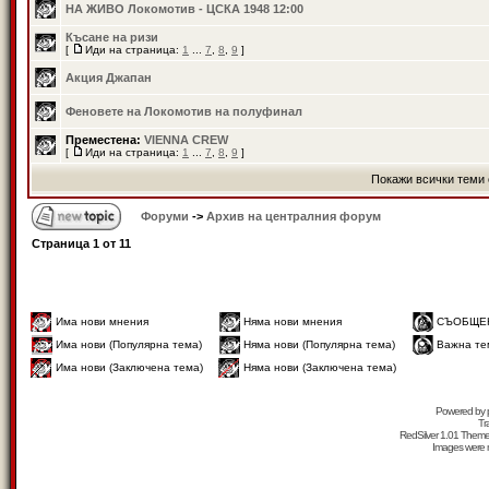
НА ЖИВО Локомотив - ЦСКА 1948 12:00
Късане на ризи
[
Иди на страница:
1
...
7
,
8
,
9
]
Акция Джапан
Феновете на Локомотив на полуфинал
Преместена:
VIENNA CREW
[
Иди на страница:
1
...
7
,
8
,
9
]
Покажи всички теми 
Форуми
->
Архив на централния форум
Страница
1
от
11
Има нови мнения
Няма нови мнения
СЪОБЩЕ
Има нови (Популярна тема)
Няма нови (Популярна тема)
Важна те
Има нови (Заключена тема)
Няма нови (Заключена тема)
Powered by
Tr
RedSilver 1.01 Them
Images were