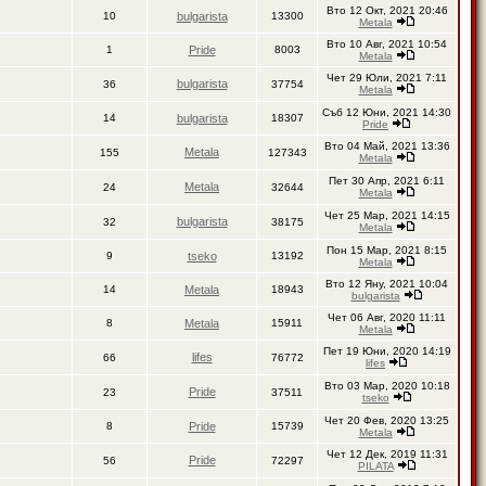
Вто 12 Окт, 2021 20:46
10
bulgarista
13300
Metala
Вто 10 Авг, 2021 10:54
1
Pride
8003
Metala
Чет 29 Юли, 2021 7:11
bulgarista
36
37754
Metala
Съб 12 Юни, 2021 14:30
14
bulgarista
18307
Pride
Вто 04 Май, 2021 13:36
Metala
155
127343
Metala
Пет 30 Апр, 2021 6:11
Metala
24
32644
Metala
Чет 25 Мар, 2021 14:15
bulgarista
32
38175
Metala
Пон 15 Мар, 2021 8:15
9
tseko
13192
Metala
Вто 12 Яну, 2021 10:04
14
Metala
18943
bulgarista
Чет 06 Авг, 2020 11:11
8
Metala
15911
Metala
Пет 19 Юни, 2020 14:19
lifes
66
76772
lifes
Вто 03 Мар, 2020 10:18
Pride
23
37511
tseko
Чет 20 Фев, 2020 13:25
8
Pride
15739
Metala
Чет 12 Дек, 2019 11:31
Pride
56
72297
PILATA