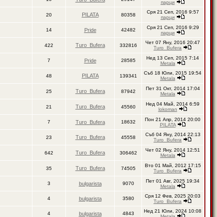
парци
Сря 21 Сеп, 2016 9:57
PILATA
20
80358
парци
Сря 21 Сеп, 2016 9:29
14
Pride
42482
парци
Чет 07 Яну, 2016 20:47
Turo_Bufera
422
332816
Turo_Bufera
Нед 13 Сеп, 2015 7:14
7
Pride
28585
Metala
Съб 18 Юли, 2015 19:54
PILATA
48
139341
Metala
Пет 31 Окт, 2014 17:04
Turo_Bufera
25
87942
Metala
Нед 04 Май, 2014 6:59
Turo_Bufera
21
45560
lokoman
Пон 21 Апр, 2014 20:00
7
Turo_Bufera
18632
PILATA
Съб 04 Яну, 2014 22:13
Turo_Bufera
23
45558
Turo_Bufera
Чет 02 Яну, 2014 12:51
Turo_Bufera
642
306462
Metala
Вто 01 Май, 2012 17:15
Turo_Bufera
35
74505
Turo_Bufera
Пет 01 Авг, 2025 19:34
3
bulgarista
9070
Metala
Сря 12 Фев, 2025 20:03
4
bulgarista
3580
Turo_Bufera
Нед 21 Юли, 2024 10:08
4
bulgarista
4843
Metala