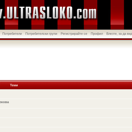
Потребители
Потребителски групи
Регистрирайте се
Профил
Влезте, за да в
Теми
Цекова