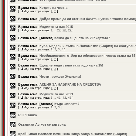
Важна тема:
Кодекс на честта
[
Иди на страница:
1
,
2
]
Важна тема:
Дойде време да си стегнем базата, нужна е твоята помощ
Важна тема:
Медиите за нас 2015
[
Иди на страница:
1
...
27
,
28
,
29
]
Важна тема:
[Анкета]
Каква да е цената на VIP картата?
Важна тема:
Купа, медали и сълзи в Локомотив (София) на сбогуван
[
Иди на страница:
1
,
2
,
3
,
4
]
Важна тема:
Необикновения отбор на обикновения човек става на 85
[
Иди на страница:
1
,
2
]
Важна тема:
Една легенда става тази година на 15!
[
Иди на страница:
1
,
2
]
Важна тема:
Честит рожден Железни!
Важна тема:
АКЦИЯ ЗА НАБИРАНЕ НА СРЕДСТВА
[
Иди на страница:
1
,
2
]
Важна тема:
Медиите за нас 2013
[
Иди на страница:
1
...
41
,
42
,
43
]
Важна тема:
[Анкета]
Къде живеете?
[
Иди на страница:
1
,
2
,
3
]
R I P Пинко
Октавиан Аугуст се завърна
Край! Иван Василев вече няма нищо общо с Локомотив (София)