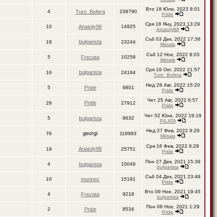
Вто 18 Юли, 2023 8:01
4
Turo_Bufera
239790
Pride
Сря 18 Яну, 2023 13:29
10
Anatoly98
14925
Anatoly98
Съб 03 Дек, 2022 17:36
bulgarista
19
23244
Metala
Съб 12 Ное, 2022 8:03
5
Frezata
10258
Metala
Сря 19 Окт, 2022 21:57
bulgarista
16
24164
Turo_Bufera
Нед 28 Авг, 2022 15:20
5
Pride
9801
Pride
Чет 25 Авг, 2022 6:57
Pride
29
27912
Pride
Чет 02 Юни, 2022 19:19
5
bulgarista
9632
PILATA
Нед 27 Фев, 2022 9:29
georgi
76
118983
Metala
Сря 16 Фев, 2022 8:29
Anatoly98
19
25751
Pride
Пон 27 Дек, 2021 15:39
4
bulgarista
10049
bulgarista
Съб 04 Дек, 2021 23:48
10
murinec
15191
Pride
Вто 09 Ное, 2021 19:45
4
Frezata
9218
bulgarista
Пон 08 Ное, 2021 1:29
2
Pride
8534
Pride