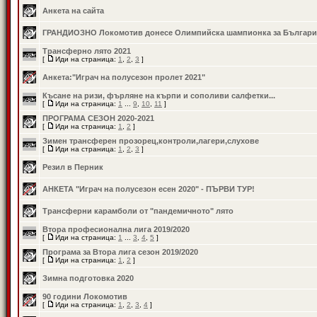
Анкета на сайта
ГРАНДИОЗНО Локомотив донесе Олимпийска шампионка за Българи
Трансферно лято 2021
[
Иди на страница:
1
,
2
,
3
]
Анкета:"Играч на полусезон пролет 2021"
Късане на ризи, фърляне на кърпи и сополиви салфетки...
[
Иди на страница:
1
...
9
,
10
,
11
]
ПРОГРАМА СЕЗОН 2020-2021
[
Иди на страница:
1
,
2
]
Зимен трансферен прозорец,контроли,лагери,слухове
[
Иди на страница:
1
,
2
,
3
]
Резил в Перник
АНКЕТА "Играч на полусезон есен 2020" - ПЪРВИ ТУР!
Трансферни карамболи от "пандемичното" лято
Втора професионална лига 2019/2020
[
Иди на страница:
1
...
3
,
4
,
5
]
Програма за Втора лига сезон 2019/2020
[
Иди на страница:
1
,
2
]
Зимна подготовка 2020
90 години Локомотив
[
Иди на страница:
1
,
2
,
3
,
4
]