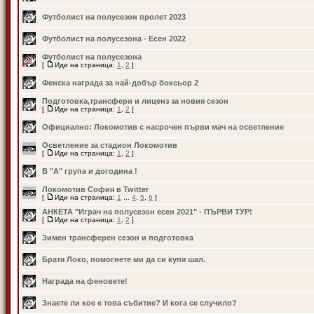
Футболист на полусезон пролет 2023
Футболист на полусезона - Есен 2022
Футболист на полусезона
[
Иди на страница:
1
,
2
]
Фенска награда за най-добър боксьор 2
Подготовка,трансфери и лиценз за новия сезон
[
Иди на страница:
1
,
2
]
Официално: Локомотив с насрочен първи мач на осветление
Осветление за стадион Локомотив
[
Иди на страница:
1
,
2
]
В "А" група и догодина !
Локомотив София в Twitter
[
Иди на страница:
1
...
4
,
5
,
6
]
АНКЕТА "Играч на полусезон есен 2021" - ПЪРВИ ТУР!
[
Иди на страница:
1
,
2
]
Зимен трансферен сезон и подготовка
Братя Локо, помогнете ми да си купя шал.
Награда на феновете!
Знаете ли кое е това събитие? И кога се случило?