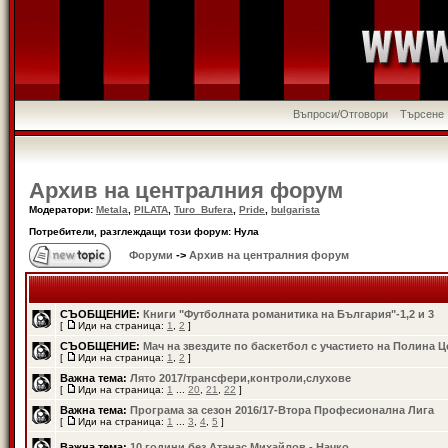
Въпроси/Отговори
Търсене
Архив на централния форум
Модератори:
Metala
,
PILATA
,
Turo_Bufera
,
Pride
,
bulgarista
Потребители, разглеждащи този форум: Нула
Форуми
->
Архив на централния форум
СЪОБЩЕНИЕ:
Книги "Футболната романитика на България"-1,2 и 3
[
Иди на страница:
1
,
2
]
СЪОБЩЕНИЕ:
Мач на звездите по баскетбол с участието на Полина 
[
Иди на страница:
1
,
2
]
Важна тема:
Лято 2017/трансфери,контроли,слухове
[
Иди на страница:
1
...
20
,
21
,
22
]
Важна тема:
Програма за сезон 2016/17-Втора Професионална Лига
[
Иди на страница:
1
...
3
,
4
,
5
]
Важна тема:
10 години без Атанас Михайлов - Начко