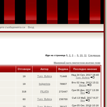
идите съобщенията си
Вход
Иди на страница
1
,
2
,
3
...
9
,
10
,
11
Следваща
Маркирай като прочетени всички теми
Отговори
Автор
Видяна
Последно мнение
Нед 24 Сеп, 2017 19:40
Turo_Bufera
19
71448
Turo_Bufera
Вто 02 Апр, 2013 13:11
bulgarista
19
78907
Metala
Сря 06 Дек, 2017 13:39
PILATA
318
272447
lifes
Съб 13 Май, 2017 8:27
Turo_Bufera
60
156700
lifes
Сря 05 Окт, 2016 10:16
10
Turo_Bufera
29147