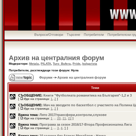
Въпроси/Отговори
Търсене
Потребители
Потребителски гр
Архив на централния форум
Модератори:
Metala
,
PILATA
,
Turo_Bufera
,
Pride
,
bulgarista
Потребители, разглеждащи този форум: Нула
Форуми
->
Архив на централния форум
Теми
СЪОБЩЕНИЕ:
Книги "Футболната романитика на България"-1,2 и 3
[
Иди на страница:
1
,
2
]
СЪОБЩЕНИЕ:
Мач на звездите по баскетбол с участието на Полина 
[
Иди на страница:
1
,
2
]
Важна тема:
Лято 2017/трансфери,контроли,слухове
[
Иди на страница:
1
...
20
,
21
,
22
]
Важна тема:
Програма за сезон 2016/17-Втора Професионална Лига
[
Иди на страница:
1
...
3
,
4
,
5
]
Важна тема:
10 години без Атанас Михайлов - Начко