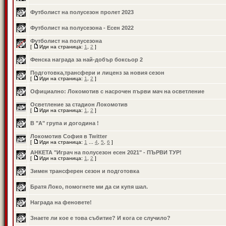
Футболист на полусезон пролет 2023
Футболист на полусезона - Есен 2022
Футболист на полусезона
[
Иди на страница:
1
,
2
]
Фенска награда за най-добър боксьор 2
Подготовка,трансфери и лиценз за новия сезон
[
Иди на страница:
1
,
2
]
Официално: Локомотив с насрочен първи мач на осветление
Осветление за стадион Локомотив
[
Иди на страница:
1
,
2
]
В "А" група и догодина !
Локомотив София в Twitter
[
Иди на страница:
1
...
4
,
5
,
6
]
АНКЕТА "Играч на полусезон есен 2021" - ПЪРВИ ТУР!
[
Иди на страница:
1
,
2
]
Зимен трансферен сезон и подготовка
Братя Локо, помогнете ми да си купя шал.
Награда на феновете!
Знаете ли кое е това събитие? И кога се случило?