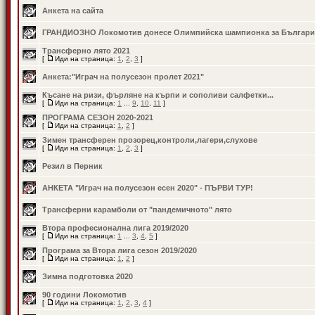
Анкета на сайта
ГРАНДИОЗНО Локомотив донесе Олимпийска шампионка за Българи
Трансферно лято 2021
[
Иди на страница:
1
,
2
,
3
]
Анкета:"Играч на полусезон пролет 2021"
Късане на ризи, фърляне на кърпи и сополиви салфетки...
[
Иди на страница:
1
...
9
,
10
,
11
]
ПРОГРАМА СЕЗОН 2020-2021
[
Иди на страница:
1
,
2
]
Зимен трансферен прозорец,контроли,лагери,слухове
[
Иди на страница:
1
,
2
,
3
]
Резил в Перник
АНКЕТА "Играч на полусезон есен 2020" - ПЪРВИ ТУР!
Трансферни карамболи от "пандемичното" лято
Втора професионална лига 2019/2020
[
Иди на страница:
1
...
3
,
4
,
5
]
Програма за Втора лига сезон 2019/2020
[
Иди на страница:
1
,
2
]
Зимна подготовка 2020
90 години Локомотив
[
Иди на страница:
1
,
2
,
3
,
4
]