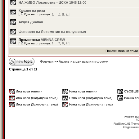
НА ЖИВО Локомотив - ЦСКА 1948 12:00
Късане на ризи
[
Иди на страница:
1
...
7
,
8
,
9
]
Акция Джапан
Феновете на Локомотив на полуфинал
Преместена:
VIENNA CREW
[
Иди на страница:
1
...
7
,
8
,
9
]
Покажи всички теми 
Форуми
->
Архив на централния форум
Страница
1
от
11
Има нови мнения
Няма нови мнения
СЪОБЩЕ
Има нови (Популярна тема)
Няма нови (Популярна тема)
Важна те
Има нови (Заключена тема)
Няма нови (Заключена тема)
Powered by
Tr
RedSilver 1.01 Them
Images were