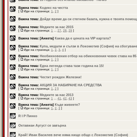
Важна тема:
Кодекс на честта
[
Иди на страница:
1
,
2
]
Важна тема:
Дойде време да си стегнем базата, нужна е твоята помощ
Важна тема:
Медиите за нас 2015
[
Иди на страница:
1
...
27
,
28
,
29
]
Важна тема:
[Анкета]
Каква да е цената на VIP картата?
Важна тема:
Купа, медали и сълзи в Локомотив (София) на сбогуван
[
Иди на страница:
1
,
2
,
3
,
4
]
Важна тема:
Необикновения отбор на обикновения човек става на 85
[
Иди на страница:
1
,
2
]
Важна тема:
Една легенда става тази година на 15!
[
Иди на страница:
1
,
2
]
Важна тема:
Честит рожден Железни!
Важна тема:
АКЦИЯ ЗА НАБИРАНЕ НА СРЕДСТВА
[
Иди на страница:
1
,
2
]
Важна тема:
Медиите за нас 2013
[
Иди на страница:
1
...
41
,
42
,
43
]
Важна тема:
[Анкета]
Къде живеете?
[
Иди на страница:
1
,
2
,
3
]
R I P Пинко
Октавиан Аугуст се завърна
Край! Иван Василев вече няма нищо общо с Локомотив (София)