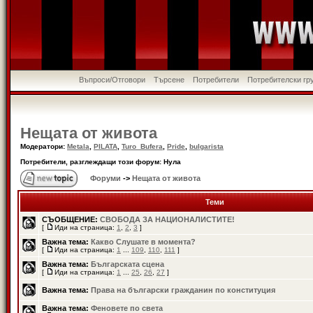
Въпроси/Отговори
Търсене
Потребители
Потребителски гр
Нещата от живота
Модератори:
Metala
,
PILATA
,
Turo_Bufera
,
Pride
,
bulgarista
Потребители, разглеждащи този форум: Нула
Форуми
->
Нещата от живота
Теми
СЪОБЩЕНИЕ:
СВОБОДА ЗА НАЦИОНАЛИСТИТЕ!
[
Иди на страница:
1
,
2
,
3
]
Важна тема:
Какво Слушате в момента?
[
Иди на страница:
1
...
109
,
110
,
111
]
Важна тема:
Българската сцена
[
Иди на страница:
1
...
25
,
26
,
27
]
Важна тема:
Права на български гражданин по конституция
Важна тема:
Феновете по света