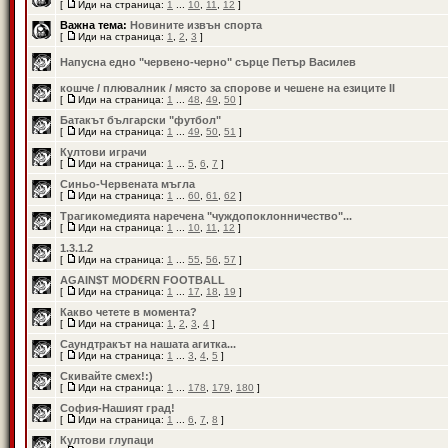
[
Иди на страница:
1
...
10
,
11
,
12
]
Важна тема:
Новините извън спорта
[
Иди на страница:
1
,
2
,
3
]
Напусна едно "червено-черно" сърце Петър Василев
кошче / плювалник / място за спорове и чешене на езиците II
[
Иди на страница:
1
...
48
,
49
,
50
]
Батакът български "футбол"
[
Иди на страница:
1
...
49
,
50
,
51
]
Култови играчи
[
Иди на страница:
1
...
5
,
6
,
7
]
Синьо-Червената мъгла
[
Иди на страница:
1
...
60
,
61
,
62
]
Трагикомедията наречена "чуждопоклонничество"...
[
Иди на страница:
1
...
10
,
11
,
12
]
1.3.1.2
[
Иди на страница:
1
...
55
,
56
,
57
]
AGAIN$T MOD€RN FOOTBALL
[
Иди на страница:
1
...
17
,
18
,
19
]
Какво четете в момента?
[
Иди на страница:
1
,
2
,
3
,
4
]
Саундтракът на нашата агитка...
[
Иди на страница:
1
...
3
,
4
,
5
]
Скивайте смех!:)
[
Иди на страница:
1
...
178
,
179
,
180
]
София-Нашият град!
[
Иди на страница:
1
...
6
,
7
,
8
]
Култови глупаци