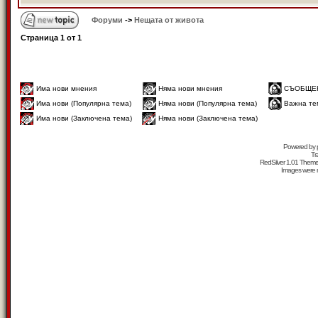
Форуми
->
Нещата от живота
Страница
1
от
1
Има нови мнения
Няма нови мнения
СЪОБЩЕ
Има нови (Популярна тема)
Няма нови (Популярна тема)
Важна те
Има нови (Заключена тема)
Няма нови (Заключена тема)
Powered by
Tr
RedSilver 1.01 Them
Images were