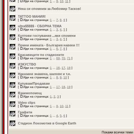
[
Иди на страница:
1
...
9
,
10
,
11
]
Нека си спомним за Любомир Тасков!
TATTOO МАНИЯ!
[
Иди на страница:
1
...
7
,
8
,
9
]
ultra$$$$$ - СБОРНА ТЕМА
[
Иди на страница:
1
...
3
,
4
,
5
]
Култови гостувания ...яки спомени
[
Иди на страница:
1
...
3
,
4
,
5
]
Помни имената - България навеки !!!
[
Иди на страница:
1
...
6
,
7
,
8
]
Красавиците по стадионите
[
Иди на страница:
1
...
69
,
70
,
71
]
ИЗКУСТВО
[
Иди на страница:
1
...
16
,
17
,
18
]
Наказани знамена, шалове и т.н.
[
Иди на страница:
1
...
8
,
9
,
10
]
Купувам/Продавам
[
Иди на страница:
1
...
17
,
18
,
19
]
Взаимопомощ
[
Иди на страница:
1
,
2
,
3
]
Video clips
[
Иди на страница:
1
...
9
,
10
,
11
]
Графити
[
Иди на страница:
1
...
4
,
5
,
6
]
Стадион Локомотив в Google Earth
Покажи всички теми 