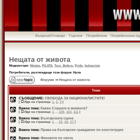
Въпроси/Отговори
Търсене
Потребители
Потребителски гр
Нещата от живота
Модератори:
Metala
,
PILATA
,
Turo_Bufera
,
Pride
,
bulgarista
Потребители, разглеждащи този форум: Нула
Форуми
->
Нещата от живота
Теми
СЪОБЩЕНИЕ:
СВОБОДА ЗА НАЦИОНАЛИСТИТЕ!
[
Иди на страница:
1
,
2
,
3
]
Важна тема:
Какво Слушате в момента?
[
Иди на страница:
1
...
109
,
110
,
111
]
Важна тема:
Българската сцена
[
Иди на страница:
1
...
25
,
26
,
27
]
Важна тема:
Права на български гражданин по конституция
Важна тема:
Феновете по света