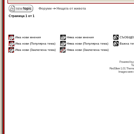
Форуми
->
Нещата от живота
Страница
1
от
1
Има нови мнения
Няма нови мнения
СЪОБЩЕ
Има нови (Популярна тема)
Няма нови (Популярна тема)
Важна те
Има нови (Заключена тема)
Няма нови (Заключена тема)
Powered by
Tr
RedSilver 1.01 Them
Images were