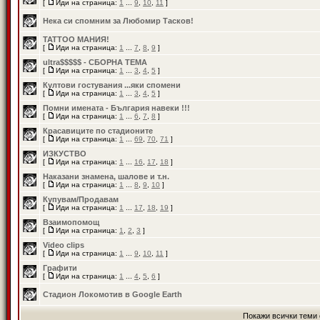
[
Иди на страница:
1
...
9
,
10
,
11
]
Нека си спомним за Любомир Тасков!
TATTOO МАНИЯ!
[
Иди на страница:
1
...
7
,
8
,
9
]
ultra$$$$$ - СБОРНА ТЕМА
[
Иди на страница:
1
...
3
,
4
,
5
]
Култови гостувания ...яки спомени
[
Иди на страница:
1
...
3
,
4
,
5
]
Помни имената - България навеки !!!
[
Иди на страница:
1
...
6
,
7
,
8
]
Красавиците по стадионите
[
Иди на страница:
1
...
69
,
70
,
71
]
ИЗКУСТВО
[
Иди на страница:
1
...
16
,
17
,
18
]
Наказани знамена, шалове и т.н.
[
Иди на страница:
1
...
8
,
9
,
10
]
Купувам/Продавам
[
Иди на страница:
1
...
17
,
18
,
19
]
Взаимопомощ
[
Иди на страница:
1
,
2
,
3
]
Video clips
[
Иди на страница:
1
...
9
,
10
,
11
]
Графити
[
Иди на страница:
1
...
4
,
5
,
6
]
Стадион Локомотив в Google Earth
Покажи всички теми 