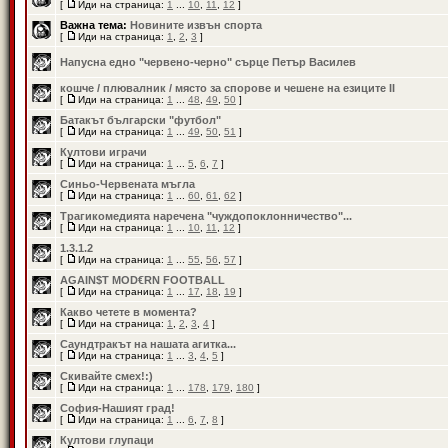
[
Иди на страница:
1
...
10
,
11
,
12
]
Важна тема:
Новините извън спорта
[
Иди на страница:
1
,
2
,
3
]
Напусна едно "червено-черно" сърце Петър Василев
кошче / плювалник / място за спорове и чешене на езиците II
[
Иди на страница:
1
...
48
,
49
,
50
]
Батакът български "футбол"
[
Иди на страница:
1
...
49
,
50
,
51
]
Култови играчи
[
Иди на страница:
1
...
5
,
6
,
7
]
Синьо-Червената мъгла
[
Иди на страница:
1
...
60
,
61
,
62
]
Трагикомедията наречена "чуждопоклонничество"...
[
Иди на страница:
1
...
10
,
11
,
12
]
1.3.1.2
[
Иди на страница:
1
...
55
,
56
,
57
]
AGAIN$T MOD€RN FOOTBALL
[
Иди на страница:
1
...
17
,
18
,
19
]
Какво четете в момента?
[
Иди на страница:
1
,
2
,
3
,
4
]
Саундтракът на нашата агитка...
[
Иди на страница:
1
...
3
,
4
,
5
]
Скивайте смех!:)
[
Иди на страница:
1
...
178
,
179
,
180
]
София-Нашият град!
[
Иди на страница:
1
...
6
,
7
,
8
]
Култови глупаци