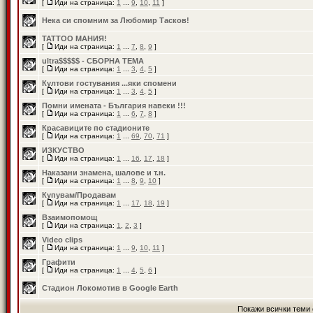
[
Иди на страница:
1
...
9
,
10
,
11
]
Нека си спомним за Любомир Тасков!
TATTOO МАНИЯ!
[
Иди на страница:
1
...
7
,
8
,
9
]
ultra$$$$$ - СБОРНА ТЕМА
[
Иди на страница:
1
...
3
,
4
,
5
]
Култови гостувания ...яки спомени
[
Иди на страница:
1
...
3
,
4
,
5
]
Помни имената - България навеки !!!
[
Иди на страница:
1
...
6
,
7
,
8
]
Красавиците по стадионите
[
Иди на страница:
1
...
69
,
70
,
71
]
ИЗКУСТВО
[
Иди на страница:
1
...
16
,
17
,
18
]
Наказани знамена, шалове и т.н.
[
Иди на страница:
1
...
8
,
9
,
10
]
Купувам/Продавам
[
Иди на страница:
1
...
17
,
18
,
19
]
Взаимопомощ
[
Иди на страница:
1
,
2
,
3
]
Video clips
[
Иди на страница:
1
...
9
,
10
,
11
]
Графити
[
Иди на страница:
1
...
4
,
5
,
6
]
Стадион Локомотив в Google Earth
Покажи всички теми 