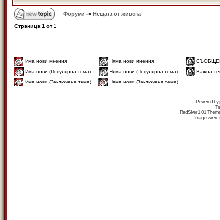
Форуми
->
Нещата от живота
Страница
1
от
1
Има нови мнения
Няма нови мнения
СЪОБЩЕ
Има нови (Популярна тема)
Няма нови (Популярна тема)
Важна те
Има нови (Заключена тема)
Няма нови (Заключена тема)
Powered by
Tr
RedSilver 1.01 Them
Images were