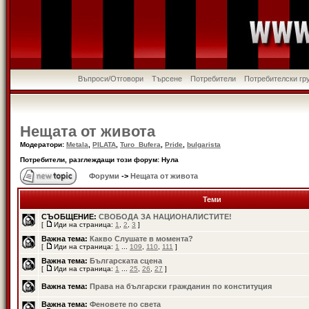
Въпроси/Отговори
Търсене
Потребители
Потребителски гр
Нещата от живота
Модератори:
Metala
,
PILATA
,
Turo_Bufera
,
Pride
,
bulgarista
Потребители, разглеждащи този форум: Нула
Форуми
->
Нещата от живота
Теми
СЪОБЩЕНИЕ:
СВОБОДА ЗА НАЦИОНАЛИСТИТЕ!
[
Иди на страница:
1
,
2
,
3
]
Важна тема:
Какво Слушате в момента?
[
Иди на страница:
1
...
109
,
110
,
111
]
Важна тема:
Българската сцена
[
Иди на страница:
1
...
25
,
26
,
27
]
Важна тема:
Права на български гражданин по конституция
Важна тема:
Феновете по света