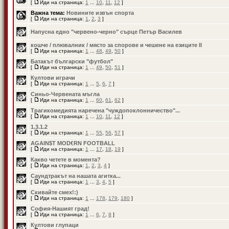
[
Иди на страница:
1
...
10
,
11
,
12
]
Важна тема:
Новините извън спорта
[
Иди на страница:
1
,
2
,
3
]
Напусна едно "червено-черно" сърце Петър Василев
кошче / плювалник / място за спорове и чешене на езиците II
[
Иди на страница:
1
...
48
,
49
,
50
]
Батакът български "футбол"
[
Иди на страница:
1
...
49
,
50
,
51
]
Култови играчи
[
Иди на страница:
1
...
5
,
6
,
7
]
Синьо-Червената мъгла
[
Иди на страница:
1
...
60
,
61
,
62
]
Трагикомедията наречена "чуждопоклонничество"...
[
Иди на страница:
1
...
10
,
11
,
12
]
1.3.1.2
[
Иди на страница:
1
...
55
,
56
,
57
]
AGAIN$T MOD€RN FOOTBALL
[
Иди на страница:
1
...
17
,
18
,
19
]
Какво четете в момента?
[
Иди на страница:
1
,
2
,
3
,
4
]
Саундтракът на нашата агитка...
[
Иди на страница:
1
...
3
,
4
,
5
]
Скивайте смех!:)
[
Иди на страница:
1
...
178
,
179
,
180
]
София-Нашият град!
[
Иди на страница:
1
...
6
,
7
,
8
]
Култови глупаци