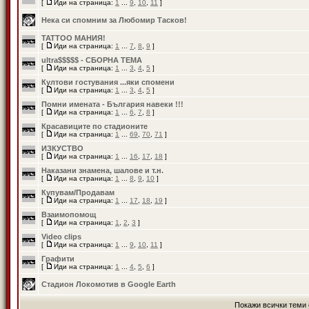
[
Иди на страница:
1
...
9
,
10
,
11
]
Нека си спомним за Любомир Тасков!
TATTOO МАНИЯ!
[
Иди на страница:
1
...
7
,
8
,
9
]
ultra$$$$$ - СБОРНА ТЕМА
[
Иди на страница:
1
...
3
,
4
,
5
]
Култови гостувания ...яки спомени
[
Иди на страница:
1
...
3
,
4
,
5
]
Помни имената - България навеки !!!
[
Иди на страница:
1
...
6
,
7
,
8
]
Красавиците по стадионите
[
Иди на страница:
1
...
69
,
70
,
71
]
ИЗКУСТВО
[
Иди на страница:
1
...
16
,
17
,
18
]
Наказани знамена, шалове и т.н.
[
Иди на страница:
1
...
8
,
9
,
10
]
Купувам/Продавам
[
Иди на страница:
1
...
17
,
18
,
19
]
Взаимопомощ
[
Иди на страница:
1
,
2
,
3
]
Video clips
[
Иди на страница:
1
...
9
,
10
,
11
]
Графити
[
Иди на страница:
1
...
4
,
5
,
6
]
Стадион Локомотив в Google Earth
Покажи всички теми 