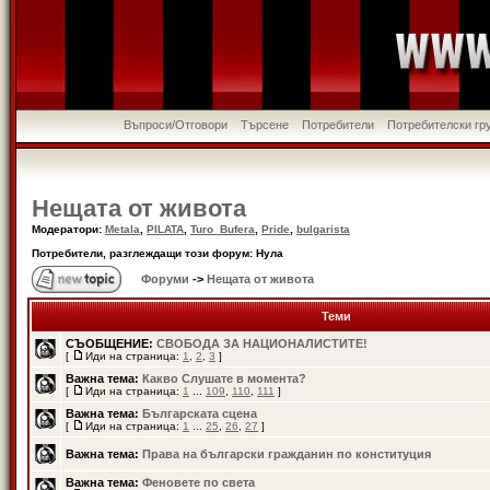
Въпроси/Отговори
Търсене
Потребители
Потребителски гр
Нещата от живота
Модератори:
Metala
,
PILATA
,
Turo_Bufera
,
Pride
,
bulgarista
Потребители, разглеждащи този форум: Нула
Форуми
->
Нещата от живота
Теми
СЪОБЩЕНИЕ:
СВОБОДА ЗА НАЦИОНАЛИСТИТЕ!
[
Иди на страница:
1
,
2
,
3
]
Важна тема:
Какво Слушате в момента?
[
Иди на страница:
1
...
109
,
110
,
111
]
Важна тема:
Българската сцена
[
Иди на страница:
1
...
25
,
26
,
27
]
Важна тема:
Права на български гражданин по конституция
Важна тема:
Феновете по света