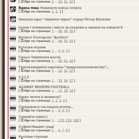
[
Иди на страница:
1
...
10
,
11
,
12
]
Важна тема:
Новините извън спорта
[
Иди на страница:
1
,
2
,
3
]
Напусна едно "червено-черно" сърце Петър Василев
кошче / плювалник / място за спорове и чешене на езиците II
[
Иди на страница:
1
...
48
,
49
,
50
]
Батакът български "футбол"
[
Иди на страница:
1
...
49
,
50
,
51
]
Култови играчи
[
Иди на страница:
1
...
5
,
6
,
7
]
Синьо-Червената мъгла
[
Иди на страница:
1
...
60
,
61
,
62
]
Трагикомедията наречена "чуждопоклонничество"...
[
Иди на страница:
1
...
10
,
11
,
12
]
1.3.1.2
[
Иди на страница:
1
...
55
,
56
,
57
]
AGAIN$T MOD€RN FOOTBALL
[
Иди на страница:
1
...
17
,
18
,
19
]
Какво четете в момента?
[
Иди на страница:
1
,
2
,
3
,
4
]
Саундтракът на нашата агитка...
[
Иди на страница:
1
...
3
,
4
,
5
]
Скивайте смех!:)
[
Иди на страница:
1
...
178
,
179
,
180
]
София-Нашият град!
[
Иди на страница:
1
...
6
,
7
,
8
]
Култови глупаци