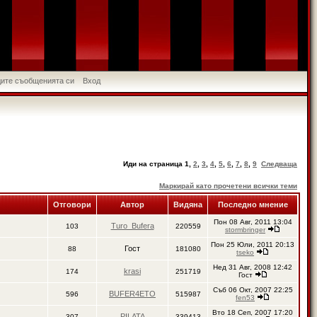
идите съобщенията си
Вход
Иди на страница
1
,
2
,
3
,
4
,
5
,
6
,
7
,
8
,
9
Следваща
Маркирай като прочетени всички теми
Отговори
Автор
Видяна
Последно мнение
Пон 08 Авг, 2011 13:04
Turo_Bufera
103
220559
stormbringer
Пон 25 Юли, 2011 20:13
Гост
88
181080
tseko
Нед 31 Авг, 2008 12:42
krasi
174
251719
Гост
Съб 06 Окт, 2007 22:25
BUFER4ETO
596
515987
fen53
Вто 18 Сеп, 2007 17:20
PILATA
307
339413