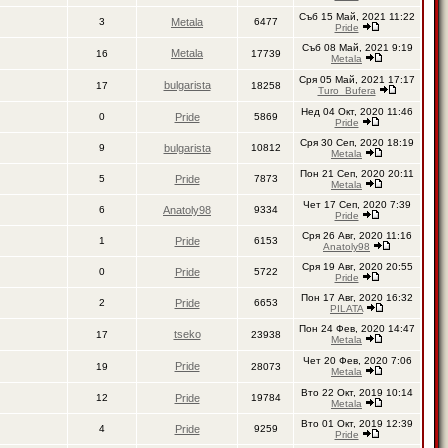
Съб 15 Май, 2021 11:22
3
Metala
6477
Pride
Съб 08 Май, 2021 9:19
Metala
16
17739
Metala
Сря 05 Май, 2021 17:17
bulgarista
17
18258
Turo_Bufera
Нед 04 Окт, 2020 11:46
0
Pride
5869
Pride
Сря 30 Сеп, 2020 18:19
9
bulgarista
10812
Metala
Пон 21 Сеп, 2020 20:11
5
Pride
7873
Metala
Чет 17 Сеп, 2020 7:39
6
Anatoly98
9334
Pride
Сря 26 Авг, 2020 11:16
1
Pride
6153
Anatoly98
Сря 19 Авг, 2020 20:55
0
Pride
5722
Pride
Пон 17 Авг, 2020 16:32
2
Pride
6653
PILATA
Пон 24 Фев, 2020 14:47
tseko
17
23938
Metala
Чет 20 Фев, 2020 7:06
Pride
19
28073
Metala
Вто 22 Окт, 2019 10:14
12
Pride
19784
Metala
Вто 01 Окт, 2019 12:39
4
Pride
9259
Pride