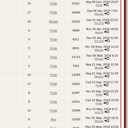
Нед 08 Сеп, 2019 20:07
14
Pride
21111
Pride
Сря 28 Авг, 2019 7:03
Pride
17
24894
Metala
Сря 21 Авг, 2019 22:51
Metala
19
25201
PILATA
Вто 20 Авг, 2019 19:03
6
Pride
9898
парци
Пон 05 Авг, 2019 11:00
4
Pride
8311
PILATA
Пет 26 Юли, 2019 12:47
5
Pride
8631
Metala
Пон 06 Май, 2019 8:15
7
Pride
10713
Metala
Нед 21 Апр, 2019 11:54
2
Pride
7361
Metala
Нед 21 Апр, 2019 11:49
10
Pride
13293
Metala
Съб 13 Апр, 2019 17:57
Pride
17
23941
Pride
Чет 04 Апр, 2019 22:55
8
Pride
11067
Pride
Съб 16 Мар, 2019 22:05
9
Pride
11831
Pride
Вто 12 Мар, 2019 9:17
14
Pride
15596
veni78
Пет 01 Мар, 2019 18:11
8
lifes
12420
Metala
Пон 25 Фев, 2019 13:04