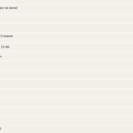
и за мача!
. Славия
 17:00
ч.
5