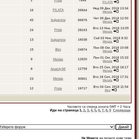
2
Pride
7849
PILATA
Нед 09 Дек, 2018 13:34
PILATA
16
26844
Metala
Чет 06 Дек, 2018 12:50
bulgarista
45
66876
Metala
Вто 13 Ное, 2018 13:05
Pride
24
28243
Metala
Съб 03 Ное, 2018 9:32
13
bulgarista
16038
Metala
Пон 08 Окт, 2018 10:08
lifes
15
24874
Metala
Пон 01 Окт, 2018 15:33
9
Metala
12920
Metala
Вто 25 Сеп, 2018 18:17
8
Anatoly98
12759
Metala
Вто 18 Сеп, 2018 17:31
Metala
23
30801
Metala
Вто 04 Сеп, 2018 11:54
12
Pride
19717
lifes
Часовете са според зоната GMT + 2 Часа
Иди на страница
1
,
2
,
3
,
4
,
5
,
6
,
7
,
8
,
9
Следваща
Не Можете
да пускате нови теми