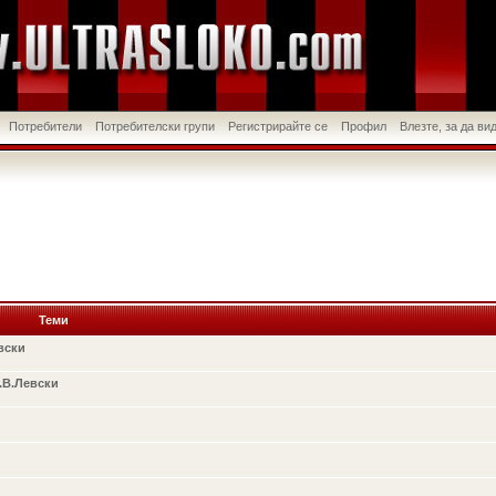
Потребители
Потребителски групи
Регистрирайте се
Профил
Влезте, за да в
Теми
вски
.В.Левски