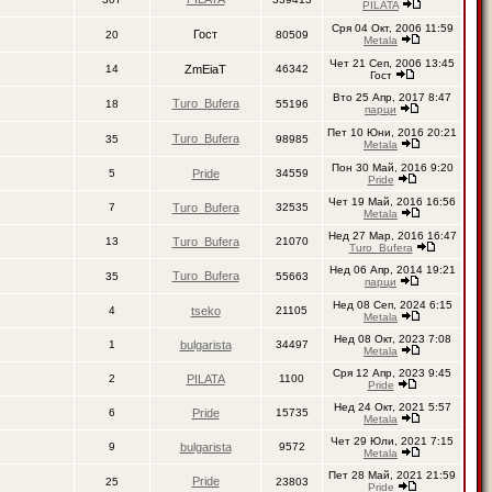
PILATA
Сря 04 Окт, 2006 11:59
Гост
20
80509
Metala
Чет 21 Сеп, 2006 13:45
14
ZmEiaT
46342
Гост
Вто 25 Апр, 2017 8:47
Turo_Bufera
18
55196
парци
Пет 10 Юни, 2016 20:21
Turo_Bufera
35
98985
Metala
Пон 30 Май, 2016 9:20
5
Pride
34559
Pride
Чет 19 Май, 2016 16:56
7
Turo_Bufera
32535
Metala
Нед 27 Мар, 2016 16:47
13
Turo_Bufera
21070
Turo_Bufera
Нед 06 Апр, 2014 19:21
Turo_Bufera
35
55663
парци
Нед 08 Сеп, 2024 6:15
4
tseko
21105
Metala
Нед 08 Окт, 2023 7:08
1
bulgarista
34497
Metala
Сря 12 Апр, 2023 9:45
2
PILATA
1100
Pride
Нед 24 Окт, 2021 5:57
6
Pride
15735
Metala
Чет 29 Юли, 2021 7:15
9
bulgarista
9572
Metala
Пет 28 Май, 2021 21:59
Pride
25
23803
Pride