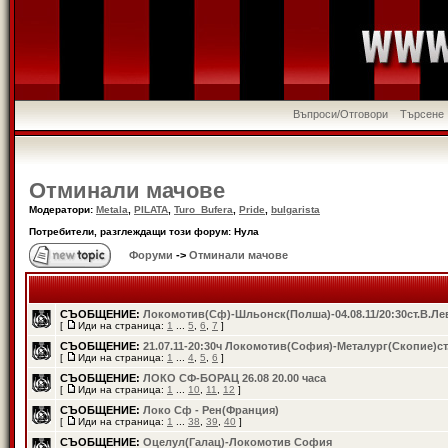
Въпроси/Отговори
Търсене
Отминали мачове
Модератори:
Metala
,
PILATA
,
Turo_Bufera
,
Pride
,
bulgarista
Потребители, разглеждащи този форум: Нула
Форуми
->
Отминали мачове
СЪОБЩЕНИЕ:
Локомотив(Сф)-Шльонск(Полша)-04.08.11/20:30ст.В.Ле
[
Иди на страница:
1
...
5
,
6
,
7
]
СЪОБЩЕНИЕ:
21.07.11-20:30ч Локомотив(София)-Металург(Скопие)ст
[
Иди на страница:
1
...
4
,
5
,
6
]
СЪОБЩЕНИЕ:
ЛОКО СФ-БОРАЦ 26.08 20.00 часа
[
Иди на страница:
1
...
10
,
11
,
12
]
СЪОБЩЕНИЕ:
Локо Сф - Рен(Франция)
[
Иди на страница:
1
...
38
,
39
,
40
]
СЪОБЩЕНИЕ:
Oцелул(Галац)-Локомотив София