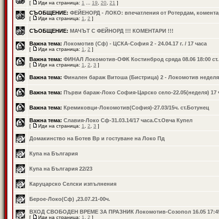
[
Иди на страница:
1
...
19
,
20
,
21
]
СЪОБЩЕНИЕ:
ФЕЙЕНОРД - ЛОКО: впечатления от Ротердам, коментар
[
Иди на страница:
1
,
2
]
СЪОБЩЕНИЕ:
МАЧЪТ С ФЕЙНОРД !!! КОМЕНТАРИ !!!
Важна тема:
Локомотив (Сф) - ЦСКА-София 2 - 24.04.17 г. / 17 часа
[
Иди на страница:
1
,
2
]
Важна тема:
ФИНАЛ Локомотив-ОФК Костинброд сряда 08.06 18:00 ст
[
Иди на страница:
1
,
2
,
3
]
Важна тема:
Финален бараж Витоша (Бистрица) 2 - Локомотив неделя
Важна тема:
Първи бараж-Локо София-Царско село-22.05(неделя) 17 
Важна тема:
Кремиковци-Локомотив(София)-27.03/15ч. ст.Ботунец
Важна тема:
Славия-Локо Сф-31.03.14/17 часа.Ст.Овча Купел
[
Иди на страница:
1
,
2
,
3
]
Домакинство на Ботев Вр и гостуване на Локо Пд
Купа на България
Купа на България 22/23
Каруцарско Селски изпълнения
Берое-Локо(Сф) ,23.07.21-00ч.
ВХОД СВОБОДЕН ВРЕМЕ ЗА ПРАЗНИК Локомотив-Созопол 16.05 17:4
[
Иди на страница:
1
,
2
]