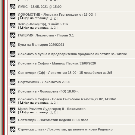
ЯМКС - 13.05. 2021 @ 15:00
ЛОКОМОТИВ - Янтра на Гергьовден от 15:00!!!
[
Иди на страница:
1
,
2
]
Хебър-Локо(Сф), 3 май/15:15ч.
[
Иди на страница:
1
,
2
]
ГАЛЕРИЯ: Локомотив - Пирин 3:1
Купа на България 2020/2021
Локомотив пусна в предварителна продажба билетите за Литекс
Локомотив София - Миньор Перник 31/08/2020
Септември (Сф) - Локомотив 18:00 - 15 лева билет за 2:5
Нефтохимик - Локомотив 20:00
Локомотив - Локомотив (ГО) 18:00 ч.
Локомотив София - Ботев Гълъбово /събота,22.02, 14:00ч/
[
Иди на страница:
1
,
2
]
Match Preview: Лудогорец II - Локомотив
[
Иди на страница:
1
,
2
]
Септември - Локомотив неделя 15:00 часа
Струмска слава - Локомотив, да залеем отново Радомир