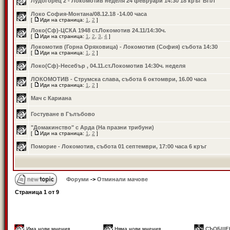
Лудогорец 2 - Локомотив неделя 24 февруари 14:30 18 кръг ВПЛ
Локо София-Монтана/08.12.18 -14.00 часа
[
Иди на страница:
1
,
2
]
Локо(Сф)-ЦСКА 1948 ст.Локомотив 24.11/14:30ч.
[
Иди на страница:
1
,
2
,
3
,
4
]
Локомотив (Горна Оряховица) - Локомотив (София) събота 14:30
[
Иди на страница:
1
,
2
]
Локо(Сф)-Несебър , 04.11.ст.Локомотив 14:30ч. неделя
ЛОКОМОТИВ - Струмска слава, събота 6 октомври, 16.00 часа
[
Иди на страница:
1
,
2
]
Мач с Кариана
Гостуване в Гълъбово
"Домакинство" с Арда (На празни трибуни)
[
Иди на страница:
1
,
2
]
Поморие - Локомотив, събота 01 септември, 17:00 часа 6 кръг
Форуми
->
Отминали мачове
Страница
1
от
9
Има нови мнения
Няма нови мнения
СЪОБЩЕ