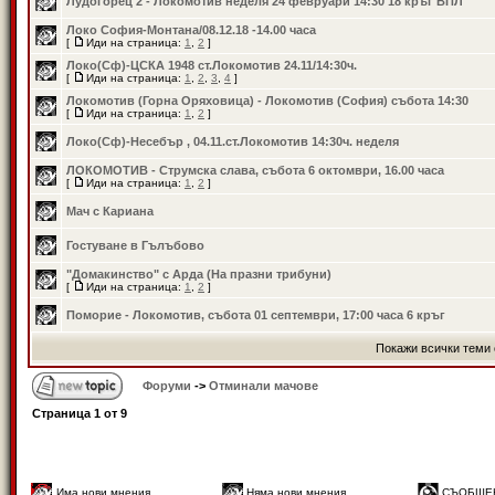
Лудогорец 2 - Локомотив неделя 24 февруари 14:30 18 кръг ВПЛ
Локо София-Монтана/08.12.18 -14.00 часа
[
Иди на страница:
1
,
2
]
Локо(Сф)-ЦСКА 1948 ст.Локомотив 24.11/14:30ч.
[
Иди на страница:
1
,
2
,
3
,
4
]
Локомотив (Горна Оряховица) - Локомотив (София) събота 14:30
[
Иди на страница:
1
,
2
]
Локо(Сф)-Несебър , 04.11.ст.Локомотив 14:30ч. неделя
ЛОКОМОТИВ - Струмска слава, събота 6 октомври, 16.00 часа
[
Иди на страница:
1
,
2
]
Мач с Кариана
Гостуване в Гълъбово
"Домакинство" с Арда (На празни трибуни)
[
Иди на страница:
1
,
2
]
Поморие - Локомотив, събота 01 септември, 17:00 часа 6 кръг
Покажи всички теми 
Форуми
->
Отминали мачове
Страница
1
от
9
Има нови мнения
Няма нови мнения
СЪОБЩЕ