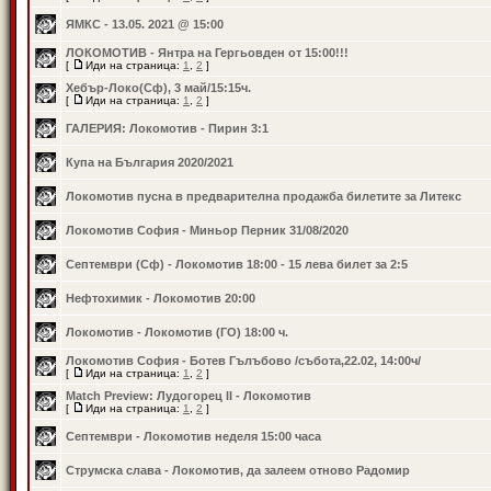
ЯМКС - 13.05. 2021 @ 15:00
ЛОКОМОТИВ - Янтра на Гергьовден от 15:00!!!
[
Иди на страница:
1
,
2
]
Хебър-Локо(Сф), 3 май/15:15ч.
[
Иди на страница:
1
,
2
]
ГАЛЕРИЯ: Локомотив - Пирин 3:1
Купа на България 2020/2021
Локомотив пусна в предварителна продажба билетите за Литекс
Локомотив София - Миньор Перник 31/08/2020
Септември (Сф) - Локомотив 18:00 - 15 лева билет за 2:5
Нефтохимик - Локомотив 20:00
Локомотив - Локомотив (ГО) 18:00 ч.
Локомотив София - Ботев Гълъбово /събота,22.02, 14:00ч/
[
Иди на страница:
1
,
2
]
Match Preview: Лудогорец II - Локомотив
[
Иди на страница:
1
,
2
]
Септември - Локомотив неделя 15:00 часа
Струмска слава - Локомотив, да залеем отново Радомир