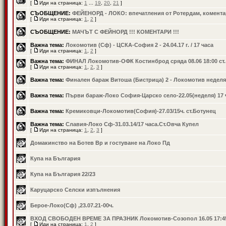
[
Иди на страница:
1
...
19
,
20
,
21
]
СЪОБЩЕНИЕ:
ФЕЙЕНОРД - ЛОКО: впечатления от Ротердам, коментар
[
Иди на страница:
1
,
2
]
СЪОБЩЕНИЕ:
МАЧЪТ С ФЕЙНОРД !!! КОМЕНТАРИ !!!
Важна тема:
Локомотив (Сф) - ЦСКА-София 2 - 24.04.17 г. / 17 часа
[
Иди на страница:
1
,
2
]
Важна тема:
ФИНАЛ Локомотив-ОФК Костинброд сряда 08.06 18:00 ст
[
Иди на страница:
1
,
2
,
3
]
Важна тема:
Финален бараж Витоша (Бистрица) 2 - Локомотив неделя
Важна тема:
Първи бараж-Локо София-Царско село-22.05(неделя) 17 
Важна тема:
Кремиковци-Локомотив(София)-27.03/15ч. ст.Ботунец
Важна тема:
Славия-Локо Сф-31.03.14/17 часа.Ст.Овча Купел
[
Иди на страница:
1
,
2
,
3
]
Домакинство на Ботев Вр и гостуване на Локо Пд
Купа на България
Купа на България 22/23
Каруцарско Селски изпълнения
Берое-Локо(Сф) ,23.07.21-00ч.
ВХОД СВОБОДЕН ВРЕМЕ ЗА ПРАЗНИК Локомотив-Созопол 16.05 17:4
[
Иди на страница:
1
,
2
]