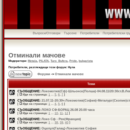
Въпроси/Отговори
Търсене
Потребители
Потребителски гр
Отминали мачове
Модератори:
Metala
,
PILATA
,
Turo_Bufera
,
Pride
,
bulgarista
Потребители, разглеждащи този форум: Нула
Форуми
->
Отминали мачове
Теми
СЪОБЩЕНИЕ:
Локомотив(Сф)-Шльонск(Полша)-04.08.11/20:30ст.В.Ле
[
Иди на страница:
1
...
5
,
6
,
7
]
СЪОБЩЕНИЕ:
21.07.11-20:30ч Локомотив(София)-Металург(Скопие)ст
[
Иди на страница:
1
...
4
,
5
,
6
]
СЪОБЩЕНИЕ:
ЛОКО СФ-БОРАЦ 26.08 20.00 часа
[
Иди на страница:
1
...
10
,
11
,
12
]
СЪОБЩЕНИЕ:
Локо Сф - Рен(Франция)
[
Иди на страница:
1
...
38
,
39
,
40
]
СЪОБЩЕНИЕ:
Oцелул(Галац)-Локомотив София