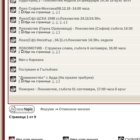
Лудогорец 2 - Локомотив неделя 24 февруари 14:30 18 кръг ВПЛ
Локо София-Монтана/08.12.18 -14.00 часа
[
Иди на страница:
1
,
2
]
Локо(Сф)-ЦСКА 1948 ст.Локомотив 24.11/14:30ч.
[
Иди на страница:
1
,
2
,
3
,
4
]
Локомотив (Горна Оряховица) - Локомотив (София) събота 14:30
[
Иди на страница:
1
,
2
]
Локо(Сф)-Несебър , 04.11.ст.Локомотив 14:30ч. неделя
ЛОКОМОТИВ - Струмска слава, събота 6 октомври, 16.00 часа
[
Иди на страница:
1
,
2
]
Мач с Кариана
Гостуване в Гълъбово
"Домакинство" с Арда (На празни трибуни)
[
Иди на страница:
1
,
2
]
Поморие - Локомотив, събота 01 септември, 17:00 часа 6 кръг
Форуми
->
Отминали мачове
Страница
1
от
9
Има нови мнения
Няма нови мнения
СЪОБЩЕ