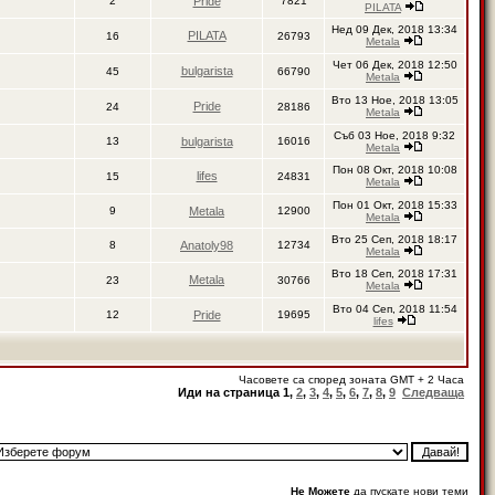
2
Pride
7821
PILATA
Нед 09 Дек, 2018 13:34
PILATA
16
26793
Metala
Чет 06 Дек, 2018 12:50
bulgarista
45
66790
Metala
Вто 13 Ное, 2018 13:05
Pride
24
28186
Metala
Съб 03 Ное, 2018 9:32
13
bulgarista
16016
Metala
Пон 08 Окт, 2018 10:08
lifes
15
24831
Metala
Пон 01 Окт, 2018 15:33
9
Metala
12900
Metala
Вто 25 Сеп, 2018 18:17
8
Anatoly98
12734
Metala
Вто 18 Сеп, 2018 17:31
Metala
23
30766
Metala
Вто 04 Сеп, 2018 11:54
12
Pride
19695
lifes
Часовете са според зоната GMT + 2 Часа
Иди на страница
1
,
2
,
3
,
4
,
5
,
6
,
7
,
8
,
9
Следваща
Не Можете
да пускате нови теми