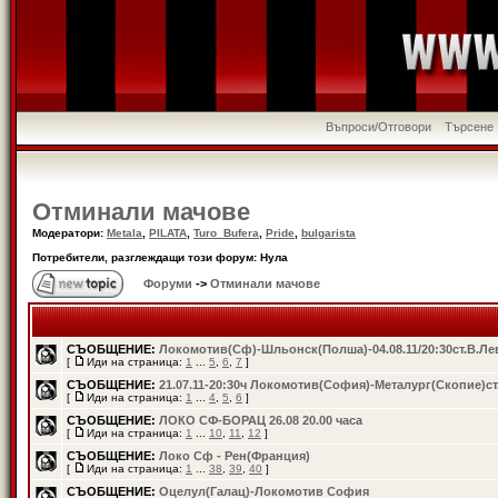
Въпроси/Отговори
Търсене
Отминали мачове
Модератори:
Metala
,
PILATA
,
Turo_Bufera
,
Pride
,
bulgarista
Потребители, разглеждащи този форум: Нула
Форуми
->
Отминали мачове
СЪОБЩЕНИЕ:
Локомотив(Сф)-Шльонск(Полша)-04.08.11/20:30ст.В.Ле
[
Иди на страница:
1
...
5
,
6
,
7
]
СЪОБЩЕНИЕ:
21.07.11-20:30ч Локомотив(София)-Металург(Скопие)ст
[
Иди на страница:
1
...
4
,
5
,
6
]
СЪОБЩЕНИЕ:
ЛОКО СФ-БОРАЦ 26.08 20.00 часа
[
Иди на страница:
1
...
10
,
11
,
12
]
СЪОБЩЕНИЕ:
Локо Сф - Рен(Франция)
[
Иди на страница:
1
...
38
,
39
,
40
]
СЪОБЩЕНИЕ:
Oцелул(Галац)-Локомотив София