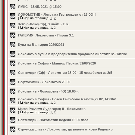
ЯМКС - 13.05. 2021 @ 15:00
ЛОКОМОТИВ - Янтра на Гергьовден от 15:00!!!
[
Иди на страница:
1
,
2
]
Хебър-Локо(Сф), 3 май/15:15ч.
[
Иди на страница:
1
,
2
]
ГАЛЕРИЯ: Локомотив - Пирин 3:1
Купа на България 2020/2021
Локомотив пусна в предварителна продажба билетите за Литекс
Локомотив София - Миньор Перник 31/08/2020
Септември (Сф) - Локомотив 18:00 - 15 лева билет за 2:5
Нефтохимик - Локомотив 20:00
Локомотив - Локомотив (ГО) 18:00 ч.
Локомотив София - Ботев Гълъбово /събота,22.02, 14:00ч/
[
Иди на страница:
1
,
2
]
Match Preview: Лудогорец II - Локомотив
[
Иди на страница:
1
,
2
]
Септември - Локомотив неделя 15:00 часа
Струмска слава - Локомотив, да залеем отново Радомир