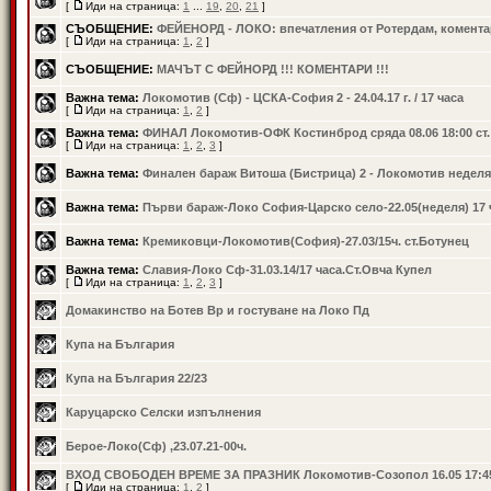
[
Иди на страница:
1
...
19
,
20
,
21
]
СЪОБЩЕНИЕ:
ФЕЙЕНОРД - ЛОКО: впечатления от Ротердам, коментар
[
Иди на страница:
1
,
2
]
СЪОБЩЕНИЕ:
МАЧЪТ С ФЕЙНОРД !!! КОМЕНТАРИ !!!
Важна тема:
Локомотив (Сф) - ЦСКА-София 2 - 24.04.17 г. / 17 часа
[
Иди на страница:
1
,
2
]
Важна тема:
ФИНАЛ Локомотив-ОФК Костинброд сряда 08.06 18:00 ст
[
Иди на страница:
1
,
2
,
3
]
Важна тема:
Финален бараж Витоша (Бистрица) 2 - Локомотив неделя
Важна тема:
Първи бараж-Локо София-Царско село-22.05(неделя) 17 
Важна тема:
Кремиковци-Локомотив(София)-27.03/15ч. ст.Ботунец
Важна тема:
Славия-Локо Сф-31.03.14/17 часа.Ст.Овча Купел
[
Иди на страница:
1
,
2
,
3
]
Домакинство на Ботев Вр и гостуване на Локо Пд
Купа на България
Купа на България 22/23
Каруцарско Селски изпълнения
Берое-Локо(Сф) ,23.07.21-00ч.
ВХОД СВОБОДЕН ВРЕМЕ ЗА ПРАЗНИК Локомотив-Созопол 16.05 17:4
[
Иди на страница:
1
,
2
]