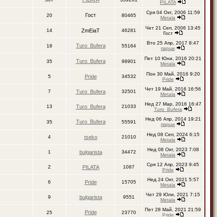
PILATA
Сря 04 Окт, 2006 11:59
Гост
20
80465
Metala
Чет 21 Сеп, 2006 13:45
14
ZmEiaT
46281
Гост
Вто 25 Апр, 2017 8:47
Turo_Bufera
18
55164
парци
Пет 10 Юни, 2016 20:21
Turo_Bufera
35
98901
Metala
Пон 30 Май, 2016 9:20
5
Pride
34532
Pride
Чет 19 Май, 2016 16:56
7
Turo_Bufera
32501
Metala
Нед 27 Мар, 2016 16:47
13
Turo_Bufera
21033
Turo_Bufera
Нед 06 Апр, 2014 19:21
Turo_Bufera
35
55591
парци
Нед 08 Сеп, 2024 6:15
4
tseko
21010
Metala
Нед 08 Окт, 2023 7:08
1
bulgarista
34472
Metala
Сря 12 Апр, 2023 9:45
2
PILATA
1087
Pride
Нед 24 Окт, 2021 5:57
6
Pride
15705
Metala
Чет 29 Юли, 2021 7:15
9
bulgarista
9551
Metala
Пет 28 Май, 2021 21:59
Pride
25
23770
Pride