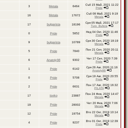
Съб 15 Май, 2021 11:22
3
Metala
6464
Pride
Съб 08 Май, 2021 9:19
Metala
16
17672
Metala
Сря 05 Май, 2021 17:17
bulgarista
17
18196
Turo_Bufera
Нед 04 Окт, 2020 11:46
0
Pride
5852
Pride
Сря 30 Сеп, 2020 18:19
9
bulgarista
10789
Metala
Пон 21 Сеп, 2020 20:11
5
Pride
7840
Metala
Чет 17 Сеп, 2020 7:39
6
Anatoly98
9302
Pride
Сря 26 Авг, 2020 11:16
1
Pride
6142
Anatoly98
Сря 19 Авг, 2020 20:55
0
Pride
5708
Pride
Пон 17 Авг, 2020 16:32
2
Pride
6631
PILATA
Пон 24 Фев, 2020 14:47
tseko
17
23887
Metala
Чет 20 Фев, 2020 7:06
Pride
19
28002
Metala
Вто 22 Окт, 2019 10:14
12
Pride
19754
Metala
Вто 01 Окт, 2019 12:39
4
Pride
9237
Pride