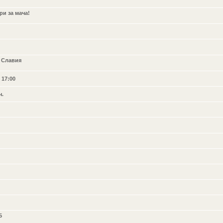
и за мача!
. Славия
 17:00
ч.
5