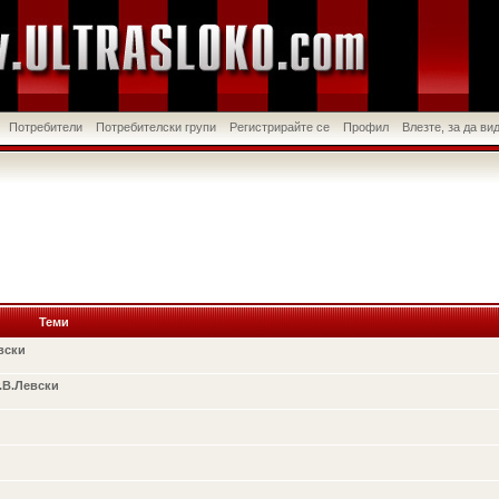
Потребители
Потребителски групи
Регистрирайте се
Профил
Влезте, за да в
Теми
вски
.В.Левски