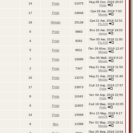
Нед 08 Сеп, 2019 20:07
14
Pride
21075
Pride
Сря 28 Авг, 2019 7:03
Pride
17
24848
Metala
Сря 21 Авг, 2019 22:51
Metala
19
25138
PILATA
Вто 20 Авг, 2019 19:03
6
Pride
9883
парци
Пон 05 Авг, 2019 11:00
4
Pride
8281
PILATA
Пет 26 Юли, 2019 12:47
5
Pride
8611
Metala
Пон 06 Май, 2019 8:15
7
Pride
10686
Metala
Нед 21 Апр, 2019 11:54
2
Pride
7347
Metala
Нед 21 Апр, 2019 11:49
10
Pride
13270
Metala
Съб 13 Апр, 2019 17:57
Pride
17
23873
Pride
Чет 04 Апр, 2019 22:55
8
Pride
11043
Pride
Съб 16 Мар, 2019 22:05
9
Pride
11803
Pride
Вто 12 Мар, 2019 9:17
14
Pride
15569
veni78
Пет 01 Мар, 2019 18:11
8
lifes
12388
Metala
Пон 25 Фев, 2019 13:04