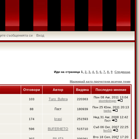
идите съобщенията си
Вход
Иди на страница
1
,
2
,
3
,
4
,
5
,
6
,
7
,
8
,
9
Следваща
Маркирай като прочетени всички теми
Отговори
Автор
Видяна
Последно мнение
Пон 08 Авг, 2011 13:04
Turo_Bufera
103
220363
stormbringer
Пон 25 Юли, 2011 20:13
Гост
88
180939
tseko
Нед 31 Авг, 2008 12:42
krasi
174
251593
Гост
Съб 06 Окт, 2007 22:25
BUFER4ETO
596
515710
fen53
Вто 18 Сеп, 2007 17:20
PILATA
307
339261