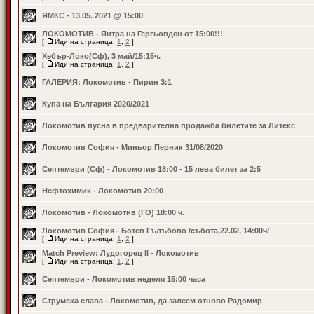
ЯМКС - 13.05. 2021 @ 15:00
ЛОКОМОТИВ - Янтра на Гергьовден от 15:00!!!
[
Иди на страница:
1
,
2
]
Хебър-Локо(Сф), 3 май/15:15ч.
[
Иди на страница:
1
,
2
]
ГАЛЕРИЯ: Локомотив - Пирин 3:1
Купа на България 2020/2021
Локомотив пусна в предварителна продажба билетите за Литекс
Локомотив София - Миньор Перник 31/08/2020
Септември (Сф) - Локомотив 18:00 - 15 лева билет за 2:5
Нефтохимик - Локомотив 20:00
Локомотив - Локомотив (ГО) 18:00 ч.
Локомотив София - Ботев Гълъбово /събота,22.02, 14:00ч/
[
Иди на страница:
1
,
2
]
Match Preview: Лудогорец II - Локомотив
[
Иди на страница:
1
,
2
]
Септември - Локомотив неделя 15:00 часа
Струмска слава - Локомотив, да залеем отново Радомир