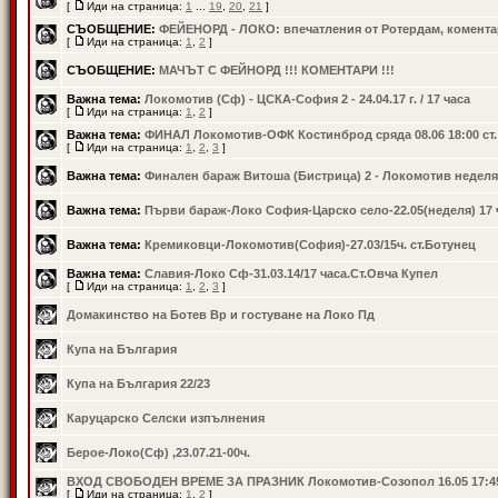
[
Иди на страница:
1
...
19
,
20
,
21
]
СЪОБЩЕНИЕ:
ФЕЙЕНОРД - ЛОКО: впечатления от Ротердам, коментар
[
Иди на страница:
1
,
2
]
СЪОБЩЕНИЕ:
МАЧЪТ С ФЕЙНОРД !!! КОМЕНТАРИ !!!
Важна тема:
Локомотив (Сф) - ЦСКА-София 2 - 24.04.17 г. / 17 часа
[
Иди на страница:
1
,
2
]
Важна тема:
ФИНАЛ Локомотив-ОФК Костинброд сряда 08.06 18:00 ст
[
Иди на страница:
1
,
2
,
3
]
Важна тема:
Финален бараж Витоша (Бистрица) 2 - Локомотив неделя
Важна тема:
Първи бараж-Локо София-Царско село-22.05(неделя) 17 
Важна тема:
Кремиковци-Локомотив(София)-27.03/15ч. ст.Ботунец
Важна тема:
Славия-Локо Сф-31.03.14/17 часа.Ст.Овча Купел
[
Иди на страница:
1
,
2
,
3
]
Домакинство на Ботев Вр и гостуване на Локо Пд
Купа на България
Купа на България 22/23
Каруцарско Селски изпълнения
Берое-Локо(Сф) ,23.07.21-00ч.
ВХОД СВОБОДЕН ВРЕМЕ ЗА ПРАЗНИК Локомотив-Созопол 16.05 17:4
[
Иди на страница:
1
,
2
]