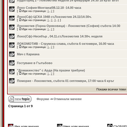
Лудогорец 2 - Локомотив неделя 24 февруари 14:30 18 кръг ВПЛ
Локо София-Монтана/08.12.18 -14.00 часа
[
Иди на страница:
1
,
2
]
Локо(Сф)-ЦСКА 1948 ст.Локомотив 24.11/14:30ч.
[
Иди на страница:
1
,
2
,
3
,
4
]
Локомотив (Горна Оряховица) - Локомотив (София) събота 14:30
[
Иди на страница:
1
,
2
]
Локо(Сф)-Несебър , 04.11.ст.Локомотив 14:30ч. неделя
ЛОКОМОТИВ - Струмска слава, събота 6 октомври, 16.00 часа
[
Иди на страница:
1
,
2
]
Мач с Кариана
Гостуване в Гълъбово
"Домакинство" с Арда (На празни трибуни)
[
Иди на страница:
1
,
2
]
Поморие - Локомотив, събота 01 септември, 17:00 часа 6 кръг
Покажи всички теми 
Форуми
->
Отминали мачове
Страница
1
от
9
Има нови мнения
Няма нови мнения
СЪОБЩЕ