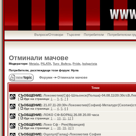
Въпроси/Отговори
Търсене
Потребители
Потребителски гр
Отминали мачове
Модератори:
Metala
,
PILATA
,
Turo_Bufera
,
Pride
,
bulgarista
Потребители, разглеждащи този форум: Нула
Форуми
->
Отминали мачове
Теми
СЪОБЩЕНИЕ:
Локомотив(Сф)-Шльонск(Полша)-04.08.11/20:30ст.В.Ле
[
Иди на страница:
1
...
5
,
6
,
7
]
СЪОБЩЕНИЕ:
21.07.11-20:30ч Локомотив(София)-Металург(Скопие)ст
[
Иди на страница:
1
...
4
,
5
,
6
]
СЪОБЩЕНИЕ:
ЛОКО СФ-БОРАЦ 26.08 20.00 часа
[
Иди на страница:
1
...
10
,
11
,
12
]
СЪОБЩЕНИЕ:
Локо Сф - Рен(Франция)
[
Иди на страница:
1
...
38
,
39
,
40
]
СЪОБЩЕНИЕ:
Oцелул(Галац)-Локомотив София