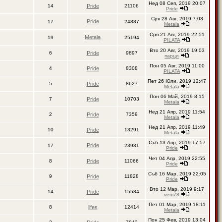
Нед 08 Сеп, 2019 20:07
14
Pride
21106
Pride
Сря 28 Авг, 2019 7:03
Pride
17
24887
Metala
Сря 21 Авг, 2019 22:51
Metala
19
25194
PILATA
Вто 20 Авг, 2019 19:03
6
Pride
9897
парци
Пон 05 Авг, 2019 11:00
4
Pride
8308
PILATA
Пет 26 Юли, 2019 12:47
5
Pride
8627
Metala
Пон 06 Май, 2019 8:15
7
Pride
10703
Metala
Нед 21 Апр, 2019 11:54
2
Pride
7359
Metala
Нед 21 Апр, 2019 11:49
10
Pride
13291
Metala
Съб 13 Апр, 2019 17:57
Pride
17
23931
Pride
Чет 04 Апр, 2019 22:55
8
Pride
11066
Pride
Съб 16 Мар, 2019 22:05
9
Pride
11828
Pride
Вто 12 Мар, 2019 9:17
14
Pride
15584
veni78
Пет 01 Мар, 2019 18:11
8
lifes
12414
Metala
Пон 25 Фев, 2019 13:04