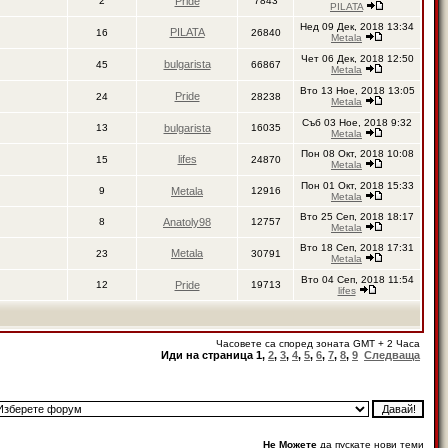
2
Pride
7843
PILATA
Нед 09 Дек, 2018 13:34
PILATA
16
26840
Metala
Чет 06 Дек, 2018 12:50
bulgarista
45
66867
Metala
Вто 13 Ное, 2018 13:05
Pride
24
28238
Metala
Съб 03 Ное, 2018 9:32
13
bulgarista
16035
Metala
Пон 08 Окт, 2018 10:08
lifes
15
24870
Metala
Пон 01 Окт, 2018 15:33
9
Metala
12916
Metala
Вто 25 Сеп, 2018 18:17
8
Anatoly98
12757
Metala
Вто 18 Сеп, 2018 17:31
Metala
23
30791
Metala
Вто 04 Сеп, 2018 11:54
12
Pride
19713
lifes
Часовете са според зоната GMT + 2 Часа
Иди на страница
1
,
2
,
3
,
4
,
5
,
6
,
7
,
8
,
9
Следваща
Не Можете
да пускате нови теми