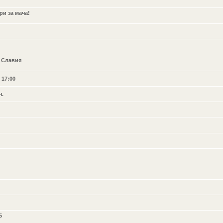
и за мача!
. Славия
 17:00
ч.
5