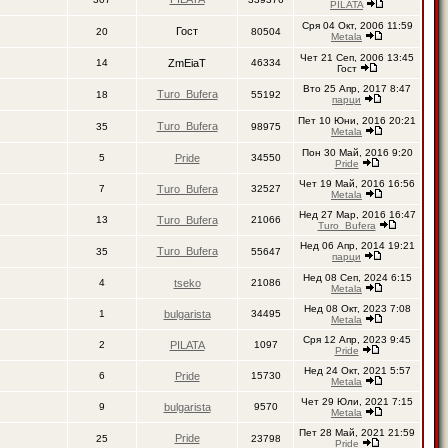
PILATA
Сря 04 Окт, 2006 11:59
Гост
20
80504
Metala
Чет 21 Сеп, 2006 13:45
14
ZmEiaT
46334
Гост
Вто 25 Апр, 2017 8:47
Turo_Bufera
18
55192
парци
Пет 10 Юни, 2016 20:21
Turo_Bufera
35
98975
Metala
Пон 30 Май, 2016 9:20
5
Pride
34550
Pride
Чет 19 Май, 2016 16:56
7
Turo_Bufera
32527
Metala
Нед 27 Мар, 2016 16:47
13
Turo_Bufera
21066
Turo_Bufera
Нед 06 Апр, 2014 19:21
Turo_Bufera
35
55647
парци
Нед 08 Сеп, 2024 6:15
4
tseko
21086
Metala
Нед 08 Окт, 2023 7:08
1
bulgarista
34495
Metala
Сря 12 Апр, 2023 9:45
2
PILATA
1097
Pride
Нед 24 Окт, 2021 5:57
6
Pride
15730
Metala
Чет 29 Юли, 2021 7:15
9
bulgarista
9570
Metala
Пет 28 Май, 2021 21:59
Pride
25
23798
Pride