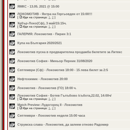
ЯМКС - 13.05. 2021 @ 15:00
ЛОКОМОТИВ - Янтра на Гергьовден от 15:00!!!
[
Иди на страница:
1
,
2
]
Хебър-Локо(Сф), 3 май/15:15ч.
[
Иди на страница:
1
,
2
]
ГАЛЕРИЯ: Локомотив - Пирин 3:1
Купа на България 2020/2021
Локомотив пусна в предварителна продажба билетите за Литекс
Локомотив София - Миньор Перник 31/08/2020
Септември (Сф) - Локомотив 18:00 - 15 лева билет за 2:5
Нефтохимик - Локомотив 20:00
Локомотив - Локомотив (ГО) 18:00 ч.
Локомотив София - Ботев Гълъбово /събота,22.02, 14:00ч/
[
Иди на страница:
1
,
2
]
Match Preview: Лудогорец II - Локомотив
[
Иди на страница:
1
,
2
]
Септември - Локомотив неделя 15:00 часа
Струмска слава - Локомотив, да залеем отново Радомир