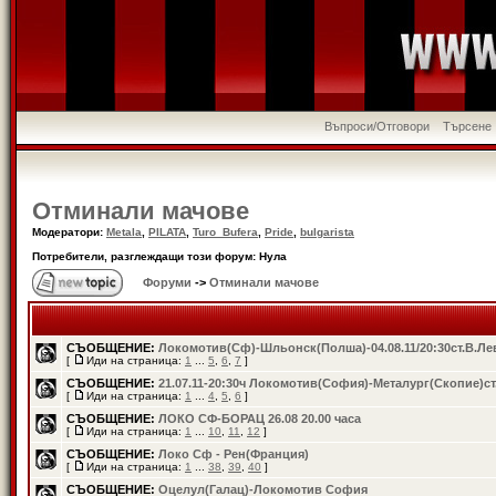
Въпроси/Отговори
Търсене
Отминали мачове
Модератори:
Metala
,
PILATA
,
Turo_Bufera
,
Pride
,
bulgarista
Потребители, разглеждащи този форум: Нула
Форуми
->
Отминали мачове
СЪОБЩЕНИЕ:
Локомотив(Сф)-Шльонск(Полша)-04.08.11/20:30ст.В.Ле
[
Иди на страница:
1
...
5
,
6
,
7
]
СЪОБЩЕНИЕ:
21.07.11-20:30ч Локомотив(София)-Металург(Скопие)ст
[
Иди на страница:
1
...
4
,
5
,
6
]
СЪОБЩЕНИЕ:
ЛОКО СФ-БОРАЦ 26.08 20.00 часа
[
Иди на страница:
1
...
10
,
11
,
12
]
СЪОБЩЕНИЕ:
Локо Сф - Рен(Франция)
[
Иди на страница:
1
...
38
,
39
,
40
]
СЪОБЩЕНИЕ:
Oцелул(Галац)-Локомотив София