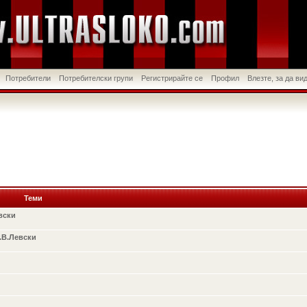
Потребители
Потребителски групи
Регистрирайте се
Профил
Влезте, за да в
Теми
вски
.В.Левски