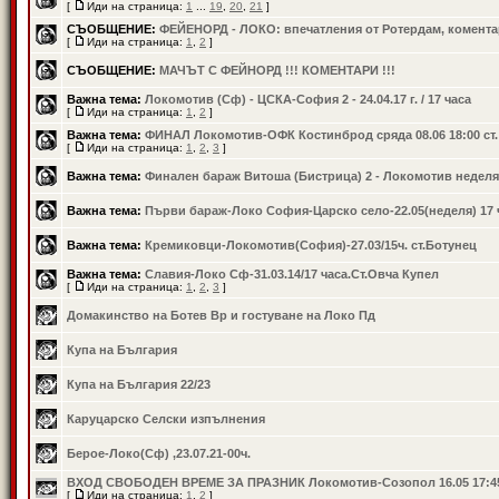
[
Иди на страница:
1
...
19
,
20
,
21
]
СЪОБЩЕНИЕ:
ФЕЙЕНОРД - ЛОКО: впечатления от Ротердам, коментар
[
Иди на страница:
1
,
2
]
СЪОБЩЕНИЕ:
МАЧЪТ С ФЕЙНОРД !!! КОМЕНТАРИ !!!
Важна тема:
Локомотив (Сф) - ЦСКА-София 2 - 24.04.17 г. / 17 часа
[
Иди на страница:
1
,
2
]
Важна тема:
ФИНАЛ Локомотив-ОФК Костинброд сряда 08.06 18:00 ст
[
Иди на страница:
1
,
2
,
3
]
Важна тема:
Финален бараж Витоша (Бистрица) 2 - Локомотив неделя
Важна тема:
Първи бараж-Локо София-Царско село-22.05(неделя) 17 
Важна тема:
Кремиковци-Локомотив(София)-27.03/15ч. ст.Ботунец
Важна тема:
Славия-Локо Сф-31.03.14/17 часа.Ст.Овча Купел
[
Иди на страница:
1
,
2
,
3
]
Домакинство на Ботев Вр и гостуване на Локо Пд
Купа на България
Купа на България 22/23
Каруцарско Селски изпълнения
Берое-Локо(Сф) ,23.07.21-00ч.
ВХОД СВОБОДЕН ВРЕМЕ ЗА ПРАЗНИК Локомотив-Созопол 16.05 17:4
[
Иди на страница:
1
,
2
]