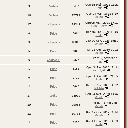
Съб 15 Май, 2021 11:22
3
Metala
6474
Pride
Съб 08 Май, 2021 9:19
Metala
16
17729
Metala
Сря 05 Май, 2021 17:17
bulgarista
17
18248
Turo_Bufera
Нед 04 Окт, 2020 11:46
0
Pride
5864
Pride
Сря 30 Сеп, 2020 18:19
9
bulgarista
10810
Metala
Пон 21 Сеп, 2020 20:11
5
Pride
7869
Metala
Чет 17 Сеп, 2020 7:39
6
Anatoly98
9325
Pride
Сря 26 Авг, 2020 11:16
1
Pride
6151
Anatoly98
Сря 19 Авг, 2020 20:55
0
Pride
5719
Pride
Пон 17 Авг, 2020 16:32
2
Pride
6649
PILATA
Пон 24 Фев, 2020 14:47
tseko
17
23929
Metala
Чет 20 Фев, 2020 7:06
Pride
19
28065
Metala
Вто 22 Окт, 2019 10:14
12
Pride
19772
Metala
Вто 01 Окт, 2019 12:39
4
Pride
9250
Pride