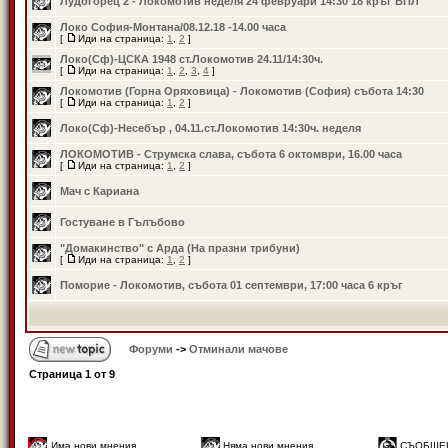
Лудогорец 2 - Локомотив неделя 24 февруари 14:30 18 кръг ВПЛ
Локо София-Монтана/08.12.18 -14.00 часа
[
Иди на страница:
1
,
2
]
Локо(Сф)-ЦСКА 1948 ст.Локомотив 24.11/14:30ч.
[
Иди на страница:
1
,
2
,
3
,
4
]
Локомотив (Горна Оряховица) - Локомотив (София) събота 14:30
[
Иди на страница:
1
,
2
]
Локо(Сф)-Несебър , 04.11.ст.Локомотив 14:30ч. неделя
ЛОКОМОТИВ - Струмска слава, събота 6 октомври, 16.00 часа
[
Иди на страница:
1
,
2
]
Мач с Кариана
Гостуване в Гълъбово
"Домакинство" с Арда (На празни трибуни)
[
Иди на страница:
1
,
2
]
Поморие - Локомотив, събота 01 септември, 17:00 часа 6 кръг
Форуми
->
Отминали мачове
Страница
1
от
9
Има нови мнения
Няма нови мнения
СЪОБЩЕ