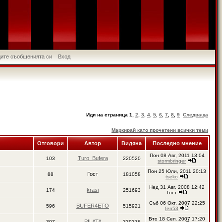
идите съобщенията си
Вход
Иди на страница
1
,
2
,
3
,
4
,
5
,
6
,
7
,
8
,
9
Следваща
Маркирай като прочетени всички теми
Отговори
Автор
Видяна
Последно мнение
Пон 08 Авг, 2011 13:04
Turo_Bufera
103
220520
stormbringer
Пон 25 Юли, 2011 20:13
Гост
88
181058
tseko
Нед 31 Авг, 2008 12:42
krasi
174
251693
Гост
Съб 06 Окт, 2007 22:25
BUFER4ETO
596
515921
fen53
Вто 18 Сеп, 2007 17:20
PILATA
307
339376