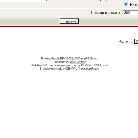
Низх
Покажи първите
Идете на:
Powered by
phpBB
© 2001, 2005 phpBB Group
Translation by:
Boby Dimitrov
RedSilver 1.01 Theme was programmed by
DEVPPL
HTML Forum
Images were made by
DEVPPL
Photoshop Forum