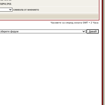
одящ ред
символа от мнението
Часовете са според зоната GMT + 2 Часа