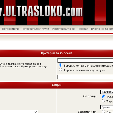
Потребители
Потребителски групи
Регистрирайте се
Профил
Влезте, за да в
Критерии за търсене
OR
за такива, които могат да са в
Търси за коя да е от въведените думи
йте * като маска. Пример: *ива* връща
Търси за всички въведени думи
Опции
От преди:
Търси
Търс
Сортирай по:
Възх