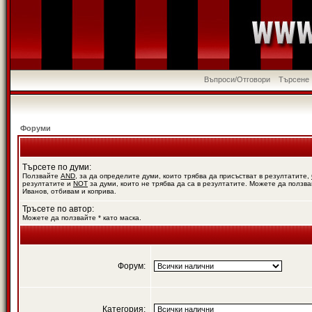
Въпроси/Отговори
Търсене
Форуми
Търсете по думи:
Ползвайте
AND
, за да определите думи, които трябва да присъстват в резултатите,
резултатите и
NOT
за думи, които не трябва да са в резултатите. Можете да ползва
Иванов, отбивам и коприва.
Тръсете по автор:
Можете да ползвайте * като маска.
Форум:
Категория: