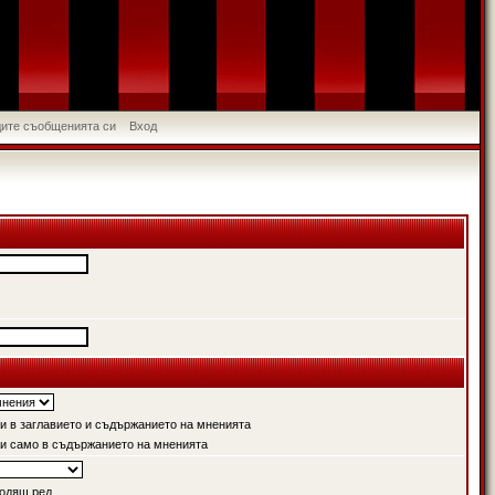
идите съобщенията си
Вход
 в заглавието и съдържанието на мненията
и само в съдържанието на мненията
одящ ред