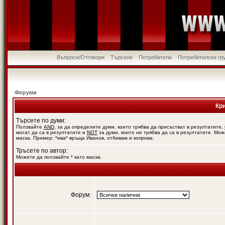
Въпроси/Отговори
Търсене
Потребители
Потребителски гр
Форуми
Кр
Търсете по думи:
Ползвайте
AND
, за да определите думи, които трябва да присъстват в резултатите,
могат да са в резултатите и
NOT
за думи, които не трябва да са в резултатите. Мож
маска. Пример: *ива* връща Иванов, отбивам и коприва.
Тръсете по автор:
Можете да ползвайте * като маска.
Форум: