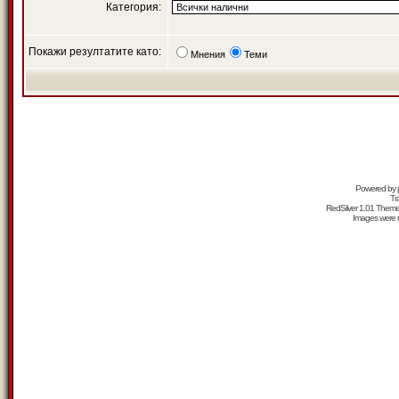
Категория:
Покажи резултатите като:
Мнения
Теми
Powered by
Tr
RedSilver 1.01 Them
Images were