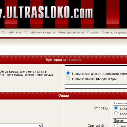
Потребители
Потребителски групи
Регистрирайте се
Профил
Влезте, за да в
Критерии за търсене
OR
за такива, които могат да са в
Търси за коя да е от въведените думи
йте * като маска. Пример: *ива* връща
Търси за всички въведени думи
Опции
От преди:
Търси
Търс
Сортирай по:
Възх