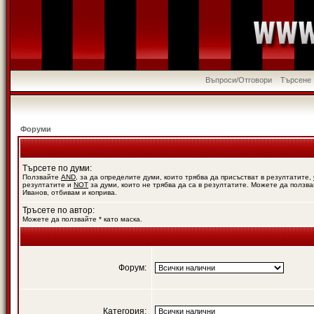
Въпроси/Отговори
Търсене
Форуми
Търсете по думи:
Ползвайте
AND
, за да определите думи, които трябва да присъстват в резултатите,
резултатите и
NOT
за думи, които не трябва да са в резултатите. Можете да ползва
Иванов, отбивам и коприва.
Тръсете по автор:
Можете да ползвайте * като маска.
Форум:
Категория: