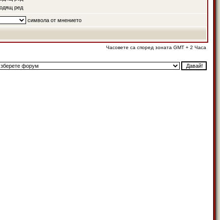
одящ ред
символа от мнението
Часовете са според зоната GMT + 2 Часа