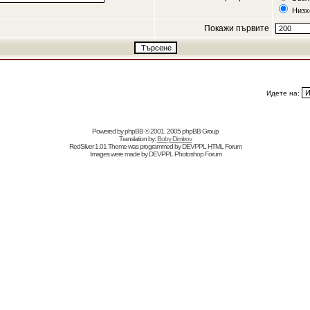
Низх
Покажи първите
Идете на:
Powered by
phpBB
© 2001, 2005 phpBB Group
Translation by:
Boby Dimitrov
RedSilver 1.01 Theme was programmed by
DEVPPL
HTML Forum
Images were made by
DEVPPL
Photoshop Forum