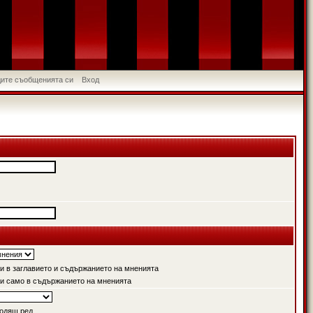
идите съобщенията си
Вход
 в заглавието и съдържанието на мненията
и само в съдържанието на мненията
одящ ред