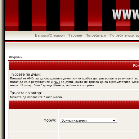
Въпроси/Отговори
Търсене
Потребители
Потребителски гр
Форуми
Кр
Търсете по думи:
Ползвайте
AND
, за да определите думи, които трябва да присъстват в резултатите,
могат да са в резултатите и
NOT
за думи, които не трябва да са в резултатите. Мож
маска. Пример: *ива* връща Иванов, отбивам и коприва.
Тръсете по автор:
Можете да ползвайте * като маска.
Форум: