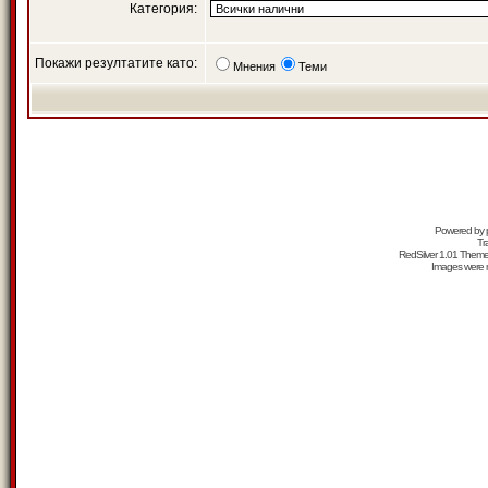
Категория:
Покажи резултатите като:
Мнения
Теми
Powered by
Tr
RedSilver 1.01 Them
Images were