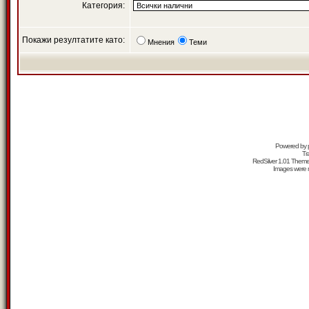
Категория:
Покажи резултатите като:
Мнения
Теми
Powered by
Tr
RedSilver 1.01 Them
Images were