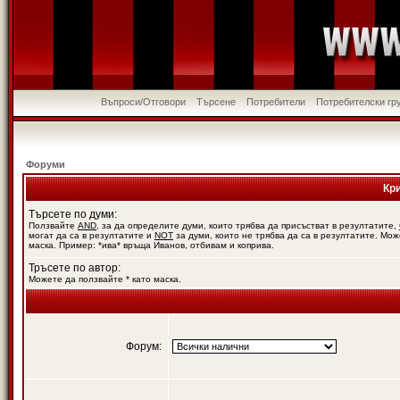
Въпроси/Отговори
Търсене
Потребители
Потребителски гр
Форуми
Кр
Търсете по думи:
Ползвайте
AND
, за да определите думи, които трябва да присъстват в резултатите,
могат да са в резултатите и
NOT
за думи, които не трябва да са в резултатите. Мож
маска. Пример: *ива* връща Иванов, отбивам и коприва.
Тръсете по автор:
Можете да ползвайте * като маска.
Форум: