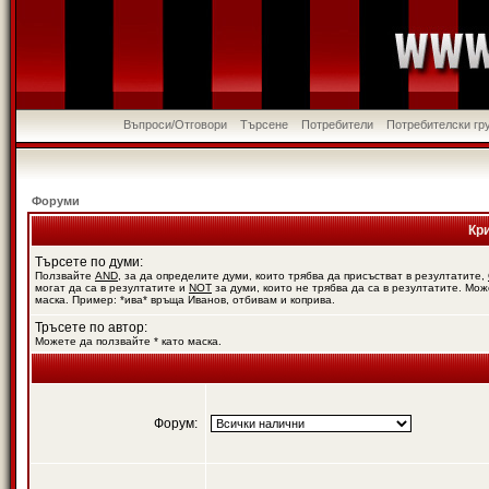
Въпроси/Отговори
Търсене
Потребители
Потребителски гр
Форуми
Кр
Търсете по думи:
Ползвайте
AND
, за да определите думи, които трябва да присъстват в резултатите,
могат да са в резултатите и
NOT
за думи, които не трябва да са в резултатите. Мож
маска. Пример: *ива* връща Иванов, отбивам и коприва.
Тръсете по автор:
Можете да ползвайте * като маска.
Форум: