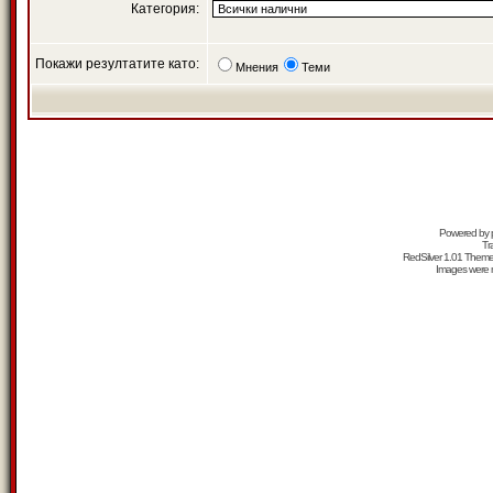
Категория:
Покажи резултатите като:
Мнения
Теми
Powered by
Tr
RedSilver 1.01 Them
Images were