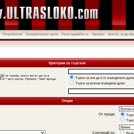
Потребители
Потребителски групи
Регистрирайте се
Профил
Влезте, за да в
Критерии за търсене
OR
за такива, които могат да са в
Търси за коя да е от въведените думи
йте * като маска. Пример: *ива* връща
Търси за всички въведени думи
Опции
От преди:
Търси
Търс
Сортирай по:
Възх