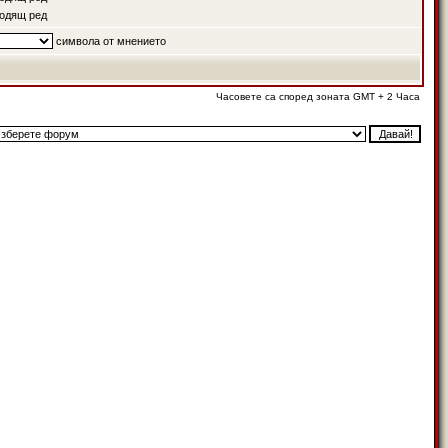
одящ ред
символа от мнението
Часовете са според зоната GMT + 2 Часа