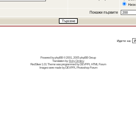
Низх
Покажи първите
Идете на:
Powered by
phpBB
© 2001, 2005 phpBB Group
Translation by:
Boby Dimitrov
RedSilver 1.01 Theme was programmed by
DEVPPL
HTML Forum
Images were made by
DEVPPL
Photoshop Forum