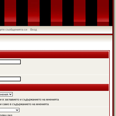
идите съобщенията си
Вход
 в заглавието и съдържанието на мненията
и само в съдържанието на мненията
одящ ред