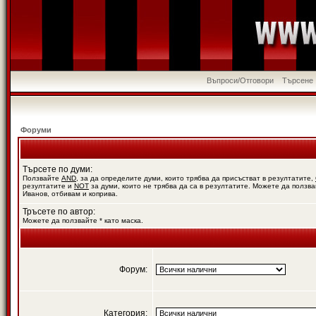
Въпроси/Отговори
Търсене
Форуми
Търсете по думи:
Ползвайте
AND
, за да определите думи, които трябва да присъстват в резултатите,
резултатите и
NOT
за думи, които не трябва да са в резултатите. Можете да ползва
Иванов, отбивам и коприва.
Тръсете по автор:
Можете да ползвайте * като маска.
Форум:
Категория: