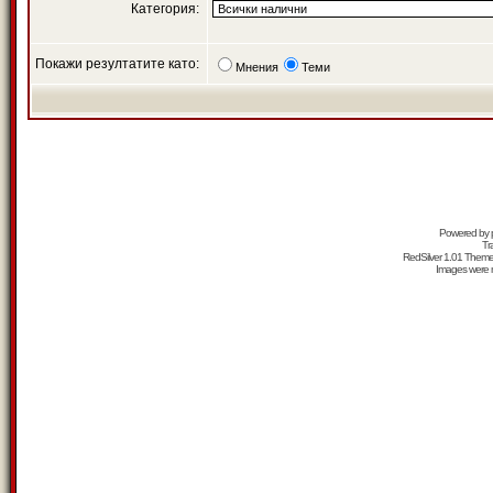
Категория:
Покажи резултатите като:
Мнения
Теми
Powered by
Tr
RedSilver 1.01 Them
Images were