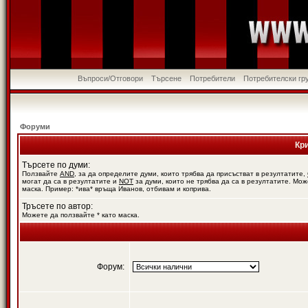
Въпроси/Отговори
Търсене
Потребители
Потребителски гр
Форуми
Кр
Търсете по думи:
Ползвайте
AND
, за да определите думи, които трябва да присъстват в резултатите,
могат да са в резултатите и
NOT
за думи, които не трябва да са в резултатите. Мож
маска. Пример: *ива* връща Иванов, отбивам и коприва.
Тръсете по автор:
Можете да ползвайте * като маска.
Форум: