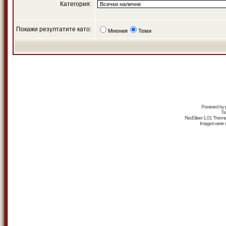
Категория:
Покажи резултатите като:
Мнения
Теми
Powered by
Tr
RedSilver 1.01 Them
Images were