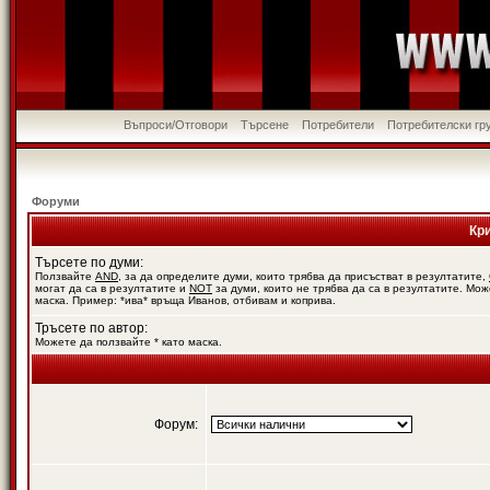
Въпроси/Отговори
Търсене
Потребители
Потребителски гр
Форуми
Кр
Търсете по думи:
Ползвайте
AND
, за да определите думи, които трябва да присъстват в резултатите,
могат да са в резултатите и
NOT
за думи, които не трябва да са в резултатите. Мож
маска. Пример: *ива* връща Иванов, отбивам и коприва.
Тръсете по автор:
Можете да ползвайте * като маска.
Форум: