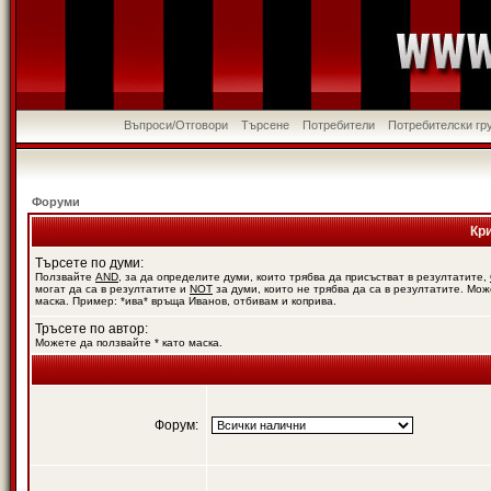
Въпроси/Отговори
Търсене
Потребители
Потребителски гр
Форуми
Кр
Търсете по думи:
Ползвайте
AND
, за да определите думи, които трябва да присъстват в резултатите,
могат да са в резултатите и
NOT
за думи, които не трябва да са в резултатите. Мож
маска. Пример: *ива* връща Иванов, отбивам и коприва.
Тръсете по автор:
Можете да ползвайте * като маска.
Форум: