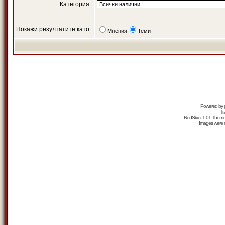
Категория:
Покажи резултатите като:
Мнения
Теми
Powered by
Tr
RedSilver 1.01 Them
Images were