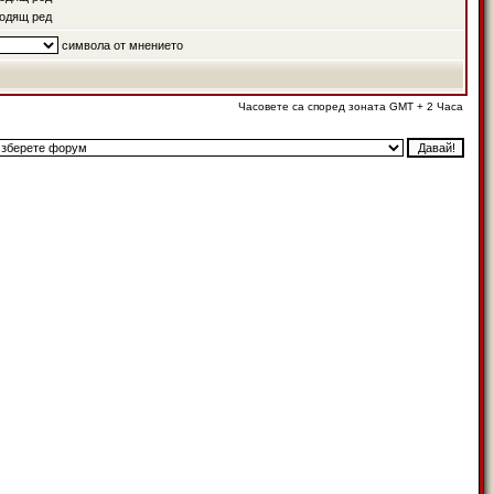
одящ ред
символа от мнението
Часовете са според зоната GMT + 2 Часа