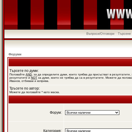
Въпроси/Отговори
Търсене
Форуми
Търсете по думи:
Ползвайте
AND
, за да определите думи, които трябва да присъстват в резултатите,
резултатите и
NOT
за думи, които не трябва да са в резултатите. Можете да ползва
Иванов, отбивам и коприва.
Тръсете по автор:
Можете да ползвайте * като маска.
Форум:
Категория: