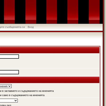
идите съобщенията си
Вход
 в заглавието и съдържанието на мненията
и само в съдържанието на мненията
одящ ред