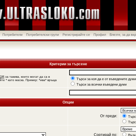
Потребители
Потребителски групи
Регистрирайте се
Профил
Влезте, за да в
Критерии за търсене
OR
за такива, които могат да са в
Търси за коя да е от въведените думи
йте * като маска. Пример: *ива* връща
Търси за всички въведени думи
Опции
От преди:
Търси
Търс
Сортирай по:
Възх