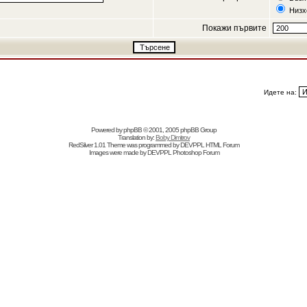
Низх
Покажи първите
Идете на:
Powered by
phpBB
© 2001, 2005 phpBB Group
Translation by:
Boby Dimitrov
RedSilver 1.01 Theme was programmed by
DEVPPL
HTML Forum
Images were made by
DEVPPL
Photoshop Forum