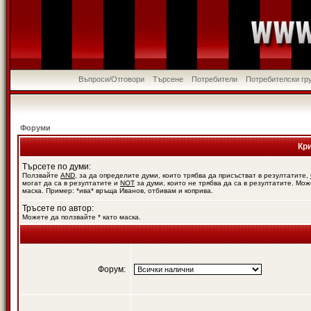
Въпроси/Отговори
Търсене
Потребители
Потребителски гр
Форуми
Кр
Търсете по думи:
Ползвайте
AND
, за да определите думи, които трябва да присъстват в резултатите,
могат да са в резултатите и
NOT
за думи, които не трябва да са в резултатите. Мож
маска. Пример: *ива* връща Иванов, отбивам и коприва.
Тръсете по автор:
Можете да ползвайте * като маска.
Форум: