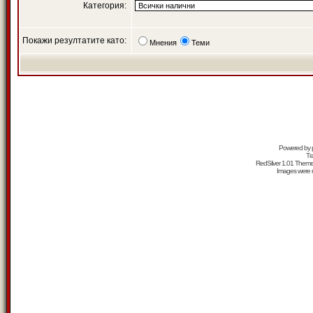
Категория:
Покажи резултатите като:
Мнения
Теми
Powered by
Tr
RedSilver 1.01 Them
Images were