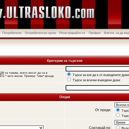
Потребители
Потребителски групи
Регистрирайте се
Профил
Влезте, за да в
Критерии за търсене
OR
за такива, които могат да са в
Търси за коя да е от въведените думи
йте * като маска. Пример: *ива* връща
Търси за всички въведени думи
Опции
От преди:
Търси
Търс
Сортирай по:
Възх