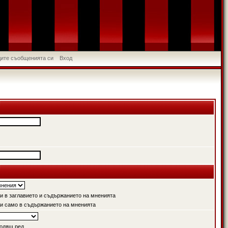
идите съобщенията си
Вход
 в заглавието и съдържанието на мненията
и само в съдържанието на мненията
одящ ред