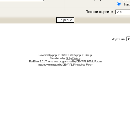
Низх
Покажи първите
Идете на:
Powered by
phpBB
© 2001, 2005 phpBB Group
Translation by:
Boby Dimitrov
RedSilver 1.01 Theme was programmed by
DEVPPL
HTML Forum
Images were made by
DEVPPL
Photoshop Forum