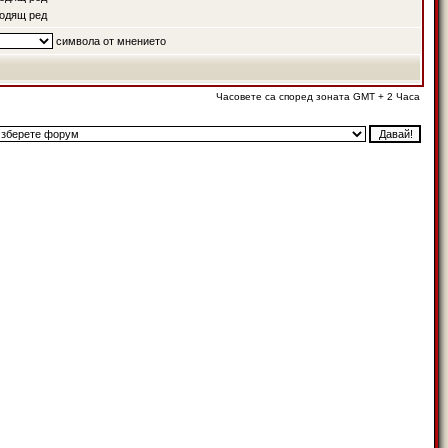
одящ ред
символа от мнението
Часовете са според зоната GMT + 2 Часа