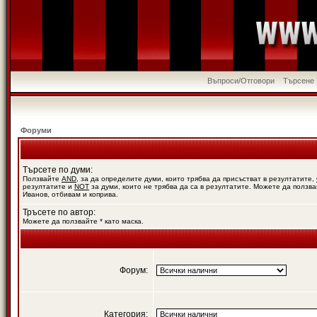
Въпроси/Отговори
Търсене
Форуми
Търсете по думи:
Ползвайте
AND
, за да определите думи, които трябва да присъстват в резултатите,
резултатите и
NOT
за думи, които не трябва да са в резултатите. Можете да ползва
Иванов, отбивам и коприва.
Тръсете по автор:
Можете да ползвайте * като маска.
Форум:
Категория: