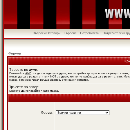
Въпроси/Отговори
Търсене
Потребители
Потребителски гр
Форуми
Кр
Търсете по думи:
Ползвайте
AND
, за да определите думи, които трябва да присъстват в резултатите,
могат да са в резултатите и
NOT
за думи, които не трябва да са в резултатите. Мож
маска. Пример: *ива* връща Иванов, отбивам и коприва.
Тръсете по автор:
Можете да ползвайте * като маска.
Форум: