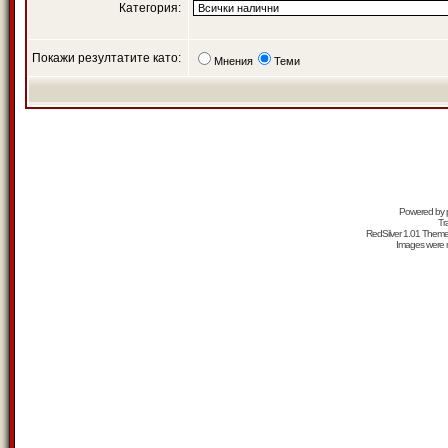
Категория:
Покажи резултатите като:
Мнения
Теми
Powered by
Tr
RedSilver 1.01 Them
Images were