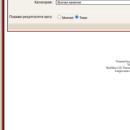
Категория:
Покажи резултатите като:
Мнения
Теми
Powered by
Tr
RedSilver 1.01 Them
Images were