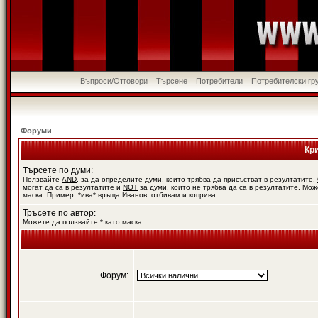
Въпроси/Отговори
Търсене
Потребители
Потребителски гр
Форуми
Кр
Търсете по думи:
Ползвайте
AND
, за да определите думи, които трябва да присъстват в резултатите,
могат да са в резултатите и
NOT
за думи, които не трябва да са в резултатите. Мож
маска. Пример: *ива* връща Иванов, отбивам и коприва.
Тръсете по автор:
Можете да ползвайте * като маска.
Форум: