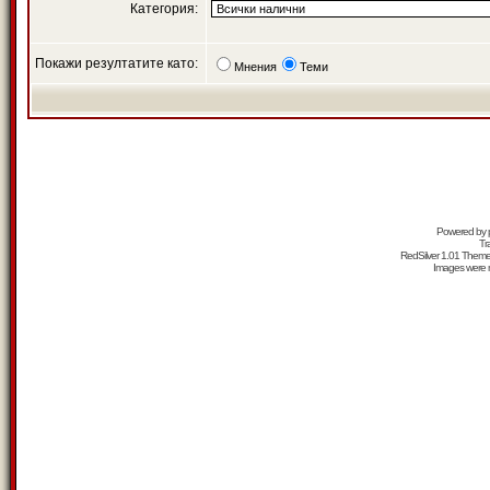
Категория:
Покажи резултатите като:
Мнения
Теми
Powered by
Tr
RedSilver 1.01 Them
Images were