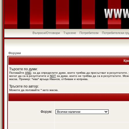
Въпроси/Отговори
Търсене
Потребители
Потребителски гр
Форуми
Кр
Търсете по думи:
Ползвайте
AND
, за да определите думи, които трябва да присъстват в резултатите,
могат да са в резултатите и
NOT
за думи, които не трябва да са в резултатите. Мож
маска. Пример: *ива* връща Иванов, отбивам и коприва.
Тръсете по автор:
Можете да ползвайте * като маска.
Форум: