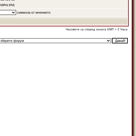
одящ ред
символа от мнението
Часовете са според зоната GMT + 2 Часа