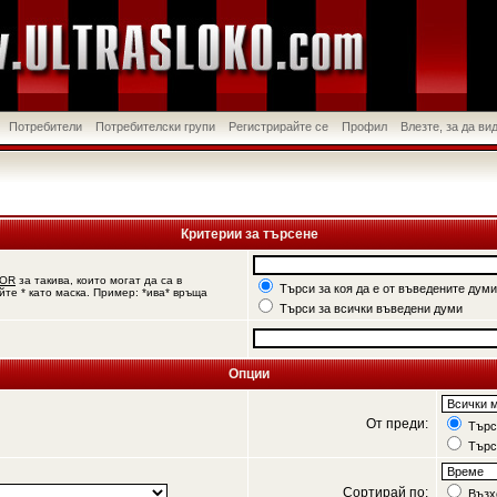
Потребители
Потребителски групи
Регистрирайте се
Профил
Влезте, за да в
Критерии за търсене
OR
за такива, които могат да са в
Търси за коя да е от въведените думи
йте * като маска. Пример: *ива* връща
Търси за всички въведени думи
Опции
От преди:
Търси
Търс
Сортирай по:
Възх