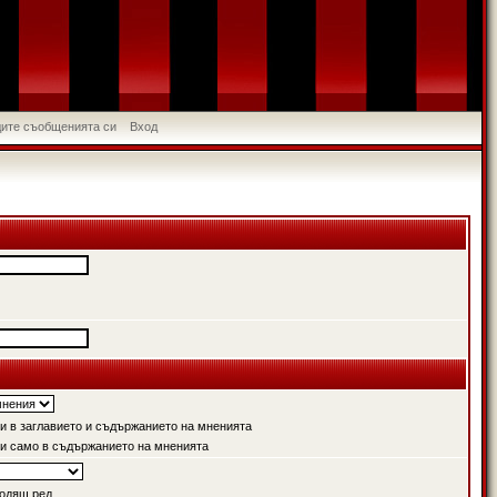
идите съобщенията си
Вход
 в заглавието и съдържанието на мненията
и само в съдържанието на мненията
одящ ред