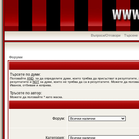
Въпроси/Отговори
Търсене
Форуми
Търсете по думи:
Ползвайте
AND
, за да определите думи, които трябва да присъстват в резултатите,
резултатите и
NOT
за думи, които не трябва да са в резултатите. Можете да ползва
Иванов, отбивам и коприва.
Тръсете по автор:
Можете да ползвайте * като маска.
Форум:
Категория: