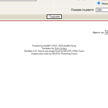
Низх
Покажи първите
Идете на:
Powered by
phpBB
© 2001, 2005 phpBB Group
Translation by:
Boby Dimitrov
RedSilver 1.01 Theme was programmed by
DEVPPL
HTML Forum
Images were made by
DEVPPL
Photoshop Forum