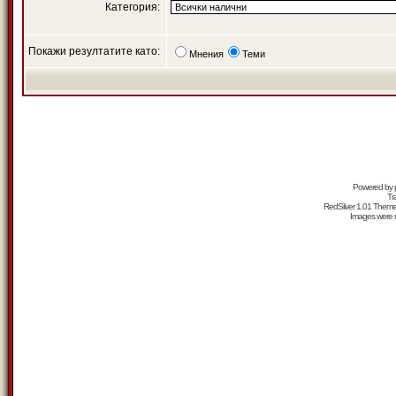
Категория:
Покажи резултатите като:
Мнения
Теми
Powered by
Tr
RedSilver 1.01 Them
Images were