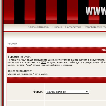
Въпроси/Отговори
Търсене
Потребители
Потребителски гр
Форуми
Кр
Търсете по думи:
Ползвайте
AND
, за да определите думи, които трябва да присъстват в резултатите,
могат да са в резултатите и
NOT
за думи, които не трябва да са в резултатите. Мож
маска. Пример: *ива* връща Иванов, отбивам и коприва.
Тръсете по автор:
Можете да ползвайте * като маска.
Форум: