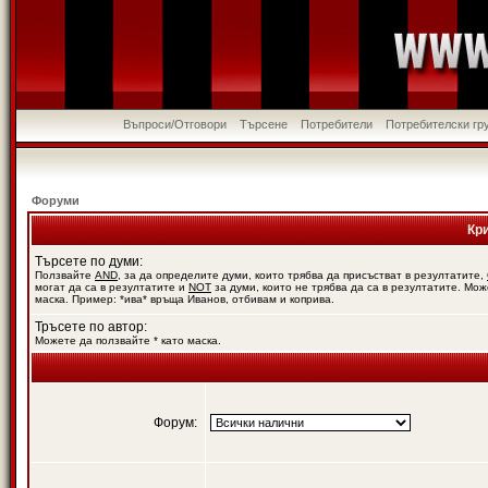
Въпроси/Отговори
Търсене
Потребители
Потребителски гр
Форуми
Кр
Търсете по думи:
Ползвайте
AND
, за да определите думи, които трябва да присъстват в резултатите,
могат да са в резултатите и
NOT
за думи, които не трябва да са в резултатите. Мож
маска. Пример: *ива* връща Иванов, отбивам и коприва.
Тръсете по автор:
Можете да ползвайте * като маска.
Форум: