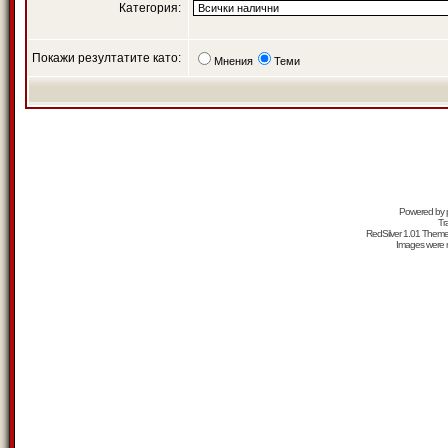
Категория:
Покажи резултатите като:
Мнения
Теми
Powered by
Tr
RedSilver 1.01 Them
Images were