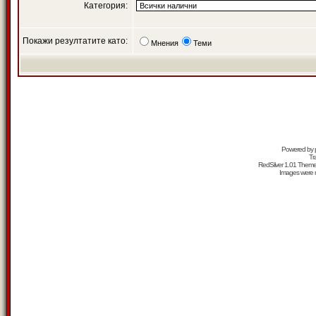
Категория:
Покажи резултатите като:
Мнения
Теми
Powered by
Tr
RedSilver 1.01 Them
Images were