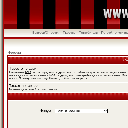
Въпроси/Отговори
Търсене
Потребители
Потребителски гр
Форуми
Кр
Търсете по думи:
Ползвайте
AND
, за да определите думи, които трябва да присъстват в резултатите,
могат да са в резултатите и
NOT
за думи, които не трябва да са в резултатите. Мож
маска. Пример: *ива* връща Иванов, отбивам и коприва.
Тръсете по автор:
Можете да ползвайте * като маска.
Форум: