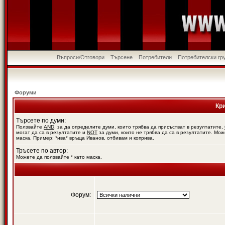
Въпроси/Отговори
Търсене
Потребители
Потребителски гр
Форуми
Кр
Търсете по думи:
Ползвайте
AND
, за да определите думи, които трябва да присъстват в резултатите,
могат да са в резултатите и
NOT
за думи, които не трябва да са в резултатите. Мож
маска. Пример: *ива* връща Иванов, отбивам и коприва.
Тръсете по автор:
Можете да ползвайте * като маска.
Форум: