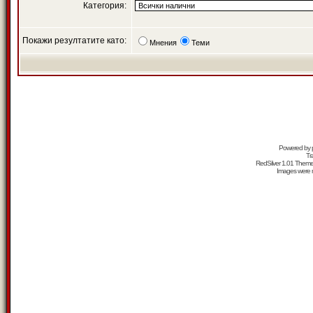
Категория:
Покажи резултатите като:
Мнения
Теми
Powered by
Tr
RedSilver 1.01 Them
Images were