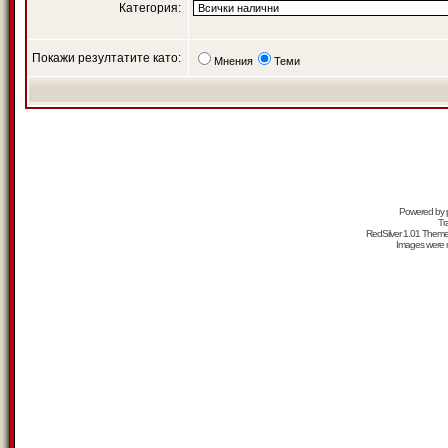
Категория:
Покажи резултатите като:
Мнения
Теми
Powered by
Tr
RedSilver 1.01 Them
Images were