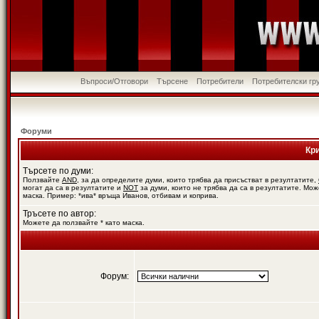
Въпроси/Отговори
Търсене
Потребители
Потребителски гр
Форуми
Кр
Търсете по думи:
Ползвайте
AND
, за да определите думи, които трябва да присъстват в резултатите,
могат да са в резултатите и
NOT
за думи, които не трябва да са в резултатите. Мож
маска. Пример: *ива* връща Иванов, отбивам и коприва.
Тръсете по автор:
Можете да ползвайте * като маска.
Форум: