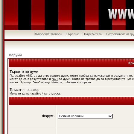
Въпроси/Отговори
Търсене
Потребители
Потребителски гр
Форуми
Кр
Търсете по думи:
Ползвайте
AND
, за да определите думи, които трябва да присъстват в резултатите,
могат да са в резултатите и
NOT
за думи, които не трябва да са в резултатите. Мож
маска. Пример: *ива* връща Иванов, отбивам и коприва.
Тръсете по автор:
Можете да ползвайте * като маска.
Форум: