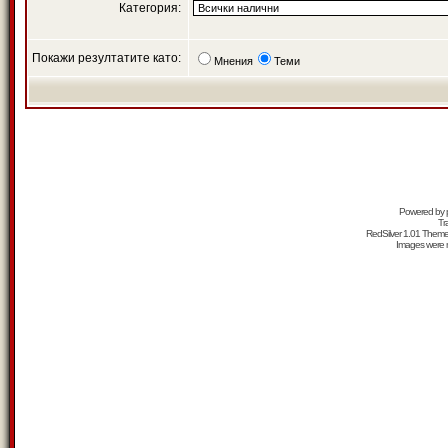
Категория:
Покажи резултатите като:
Мнения
Теми
Powered by
Tr
RedSilver 1.01 Them
Images were