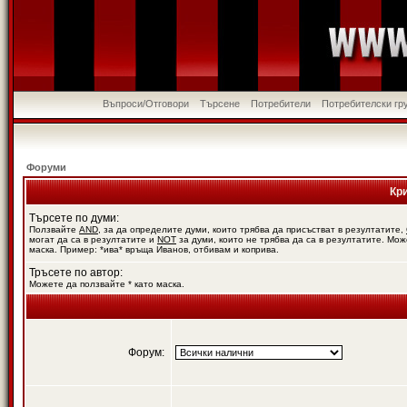
Въпроси/Отговори
Търсене
Потребители
Потребителски гр
Форуми
Кр
Търсете по думи:
Ползвайте
AND
, за да определите думи, които трябва да присъстват в резултатите,
могат да са в резултатите и
NOT
за думи, които не трябва да са в резултатите. Мож
маска. Пример: *ива* връща Иванов, отбивам и коприва.
Тръсете по автор:
Можете да ползвайте * като маска.
Форум: