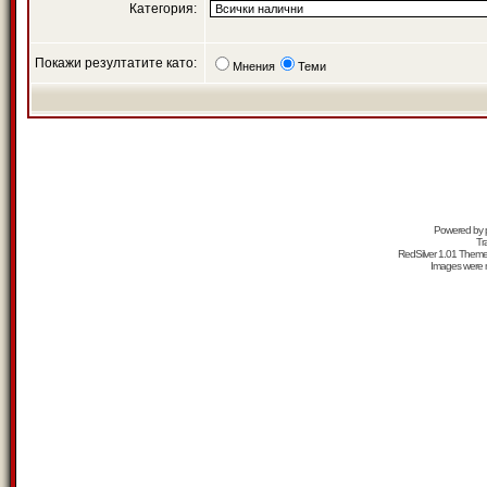
Категория:
Покажи резултатите като:
Мнения
Теми
Powered by
Tr
RedSilver 1.01 Them
Images were