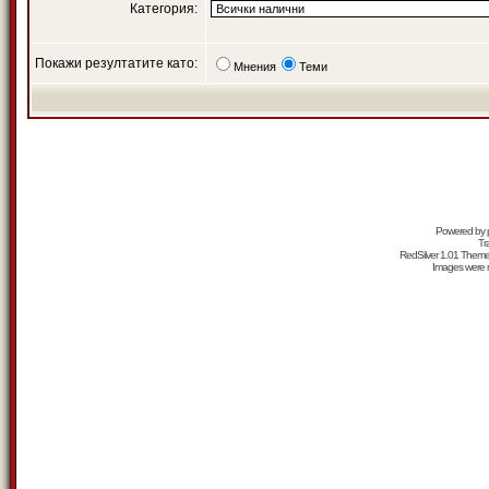
Категория:
Покажи резултатите като:
Мнения
Теми
Powered by
Tr
RedSilver 1.01 Them
Images were