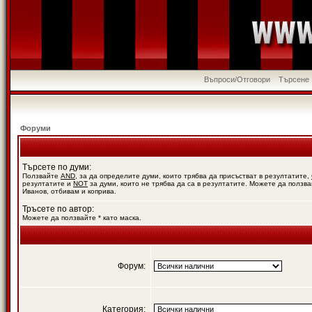
Въпроси/Отговори
Търсене
Форуми
Търсете по думи:
Ползвайте
AND
, за да определите думи, които трябва да присъстват в резултатите,
резултатите и
NOT
за думи, които не трябва да са в резултатите. Можете да ползва
Иванов, отбивам и коприва.
Тръсете по автор:
Можете да ползвайте * като маска.
Форум:
Категория: