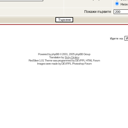
Низх
Покажи първите
Идете на:
Powered by
phpBB
© 2001, 2005 phpBB Group
Translation by:
Boby Dimitrov
RedSilver 1.01 Theme was programmed by
DEVPPL
HTML Forum
Images were made by
DEVPPL
Photoshop Forum