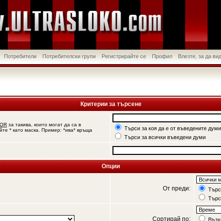
Потребители
Потребителски групи
Регистрирайте се
Профил
Влезте, за да в
Критерии за търсене
OR
за такива, които могат да са в
Търси за коя да е от въведените думи
йте * като маска. Пример: *ива* връща
Търси за всички въведени думи
Опции
От преди:
Търси
Търс
Сортирай по:
Възх