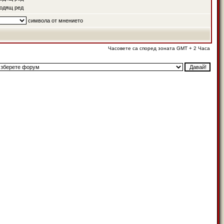
одящ ред
символа от мнението
Часовете са според зоната GMT + 2 Часа