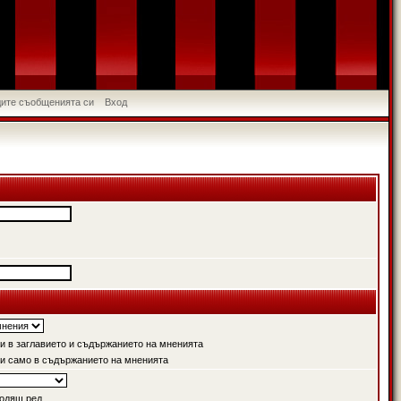
идите съобщенията си
Вход
 в заглавието и съдържанието на мненията
и само в съдържанието на мненията
одящ ред