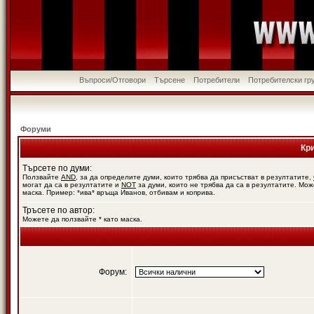
Въпроси/Отговори
Търсене
Потребители
Потребителски гр
Форуми
Кр
Търсете по думи:
Ползвайте
AND
, за да определите думи, които трябва да присъстват в резултатите,
могат да са в резултатите и
NOT
за думи, които не трябва да са в резултатите. Мож
маска. Пример: *ива* връща Иванов, отбивам и коприва.
Тръсете по автор:
Можете да ползвайте * като маска.
Форум: