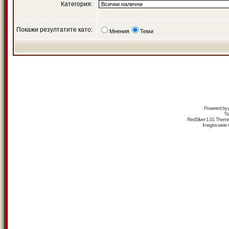
Категория:
Покажи резултатите като:
Мнения
Теми
Powered by
Tr
RedSilver 1.01 Them
Images were