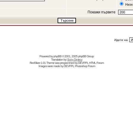
Низх
Покажи първите
Идете на:
Powered by
phpBB
© 2001, 2005 phpBB Group
Translation by:
Boby Dimitrov
RedSilver 1.01 Theme was programmed by
DEVPPL
HTML Forum
Images were made by
DEVPPL
Photoshop Forum