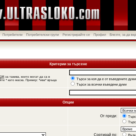
Потребители
Потребителски групи
Регистрирайте се
Профил
Влезте, за да в
Критерии за търсене
OR
за такива, които могат да са в
Търси за коя да е от въведените думи
йте * като маска. Пример: *ива* връща
Търси за всички въведени думи
Опции
От преди:
Търси
Търс
Сортирай по:
Възх