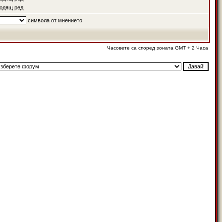
одящ ред
символа от мнението
Часовете са според зоната GMT + 2 Часа