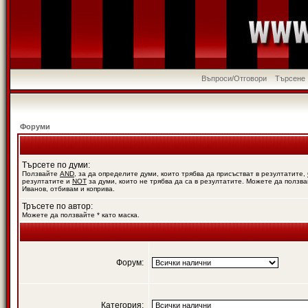
Въпроси/Отговори
Търсене
Форуми
Търсете по думи:
Ползвайте
AND
, за да определите думи, които трябва да присъстват в резултатите,
резултатите и
NOT
за думи, които не трябва да са в резултатите. Можете да ползва
Иванов, отбивам и коприва.
Тръсете по автор:
Можете да ползвайте * като маска.
Форум:
Категория: