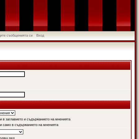
идите съобщенията си
Вход
 в заглавието и съдържанието на мненията
и само в съдържанието на мненията
одящ ред